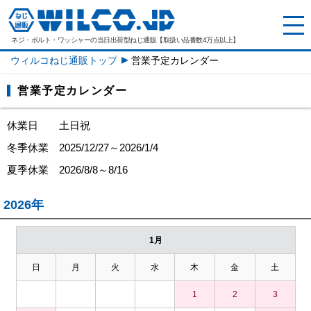
ネジ・ボルト・ワッシャーの
当日出荷型ねじ通販【取扱い品番数4万点以上】
ウィルコねじ通販トップ
営業予定カレンダー
営業予定カレンダー
休業日 土日祝
冬季休業 2025/12/27～2026/1/4
夏季休業 2026/8/8～8/16
2026年
1月
日
月
火
水
木
金
土
1
2
3