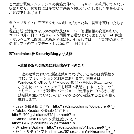
この度は緊急メンテナンスの実施に伴い、一時サイトの利用ができない
状態となり、お客様には多大なご迷惑をお掛けいたしました事を心より
お詫び申し上げます。
当ウェブサイトに不正アクセスの疑いがあった為、調査を実施いたしま
した。
現在は既に対象ウィルスの削除及びサーバー管理情報の変更を行い、
2013年3月21日より当サイトを再開する運びとなりましたが、PC保護
とマルウェア拡散防止の為お客様におかれましては、下記記事の通りご
使用ソフトのアップデートをお願い申し上げます。
※Trendmicro社 SecurityBlogより抜粋
■連鎖を断ち切る為に利用者がすべきこと
一連の攻撃において感染連鎖をつなげているものは脆弱性を
含むアプリケーションの利用にあります。利用者は
Windows や Office など Microsoft製品や Adobe製品、Java
などお使いのソフトウェアを最新の状態にすることと、セキ
ュリティソフトが最新のバージョンで使用されているか、有
効期限を迎えていないかどうかを改めて 確認することを強く
推奨します。
・Java を最新版にする：http://is702.jp/column/700/partner/97_t
・Adobe Reader を最新版にする：
http://is702.jp/column/678/partner/97_t/
・Adobe Flash Player を最新版にする：
http://is702.jp/column/679/partner/97_t/
・Windows Update：http://is702.jp/column/541/partner/97_t/
・セキュリティソフト：http://is702.jp/column/544/partner/97_t/