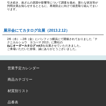
引き続き、改ざんの原因や影響等について調査を進め、新たな状況等が
判明次第お知らせするとともに、再発防止に向けて鋭意取り組んでまい
ります。
展示会にてカタログ出展（2013.2.12）
2/6（水）～2/8（金）にパシフィコ横浜にて開催されておりました「テ
クニカルショウ ヨコハマ 2013」に弊社の
ねじオーダーカタログ vol.5
を出展させていただきました。
ご来場いただいた皆様、誠にありがとうございました。
営業予定カレンダー
商品カテゴリー
材質別リスト
品番表