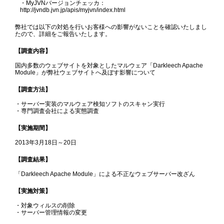
・MyJVNバージョンチェッカ：
http://jvndb.jvn.jp/apis/myjvn/index.html
弊社では以下の対処を行いお客様への影響がないことを確認いたしまし
たので、詳細をご報告いたします。
【調査内容】
国内多数のウェブサイトを対象としたマルウェア「Darkleech Apache
Module」が弊社ウェブサイトへ及ぼす影響について
【調査方法】
・サーバー実装のマルウェア検知ソフトのスキャン実行
・専門調査会社による実態調査
【実施期間】
2013年3月18日～20日
【調査結果】
「Darkleech Apache Module」による不正なウェブサーバー改ざん
【実施対策】
・対象ウィルスの削除
・サーバー管理情報の変更