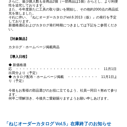
さらに、最少購入数も全商品2個（一部商品は1個）からとし、より利便
性を追究しております。
また、今年度新たに工具の取り扱いを開始し、その他約2000点の商品拡
充を致しました。
それに伴い、『ねじオーダーカタログvol.6 2013（仮）』の発行を予定
しております。
新価格適応およびカタログ発行時期につきましては下記をご参照くださ
い。
【対象製品】
カタログ・ホームページ掲載商品
【導入日程】
◆ 新価格適
応 ・・・・・・・・・・・・・・・・・・・・・・・・・ 11月1日
出荷分より（予定）
◆ カタログ配布・ホームページ掲載 ・・・・・・・・・ 11月1日よ
り（予定）
今後もお客様の部品選びのお役に立てるよう、社員一同日々努めて参り
ます。
何卒ご理解頂き、今後共ご愛顧賜りますようお願い申しあげます。
「ねじオーダーカタログ Vol.5」在庫終了のお知らせ