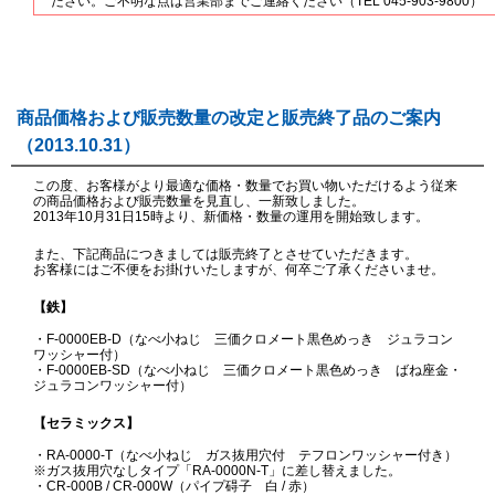
ださい。ご不明な点は営業部までご連絡ください（TEL 045-903-9800）
商品価格および販売数量の改定と販売終了品のご案内
（2013.10.31）
この度、お客様がより最適な価格・数量でお買い物いただけるよう従来
の商品価格および販売数量を見直し、一新致しました。
2013年10月31日15時より、新価格・数量の運用を開始致します。
また、下記商品につきましては販売終了とさせていただきます。
お客様にはご不便をお掛けいたしますが、何卒ご了承くださいませ。
【鉄】
・F-0000EB-D（なべ小ねじ 三価クロメート黒色めっき ジュラコン
ワッシャー付）
・F-0000EB-SD（なべ小ねじ 三価クロメート黒色めっき ばね座金・
ジュラコンワッシャー付）
【セラミックス】
・RA-0000-T（なべ小ねじ ガス抜用穴付 テフロンワッシャー付き）
※ガス抜用穴なしタイプ「RA-0000N-T」に差し替えました。
・CR-000B / CR-000W（パイプ碍子 白 / 赤）