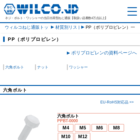
ネジ・ボルト・ワッシャーの
当日出荷型ねじ通販【取扱い品番数4万点以上】
ウィルコねじ通販トップ
材質別リスト
PP（ポリプロピレン）一覧
PP（ポリプロピレン）
ポリプロピレンの資料ページへ
六角ボルト
ナット
ワッシャー
六角ボルト
EU-RoHS対応品 >>
六角ボルト
PPBT-0000
M4
M5
M6
M8
M10
M12