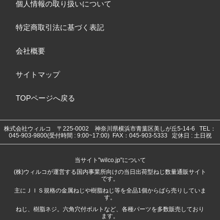
個人情報の取り扱いについて
特定商取引法に基づく表記
会社概要
サイトマップ
TOPページへ戻る
株式会社ウィルコ
〒225-0002 神奈川県横浜市青葉区美しが丘5-14-6
TEL：
045-903-9800(受付時間 : 9:00~17:00) FAX：045-903-5333 定休日 : 土日祝
当サイト"wilco.jp"について
(株)ウィルコが運営する国内事業所向けの当日出荷型ねじ数量通販サイト
です。
主にＪＩＳ規格の金属ねじや樹脂ねじ等を全品1個からばら売りしていま
す。
ねじ、樹脂ネジ。六角穴付ボルトなど、各種パーツを多数販売しており
ます。