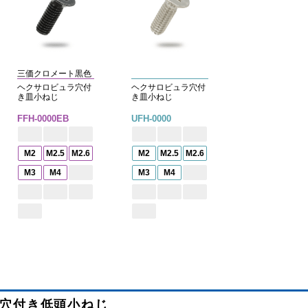
三価クロメート黒色
ヘクサロビュラ穴付
ヘクサロビュラ穴付
き皿小ねじ
き皿小ねじ
FFH-0000EB
UFH-0000
M2
M2.5
M2.6
M2
M2.5
M2.6
M3
M4
M3
M4
穴付き低頭小ねじ