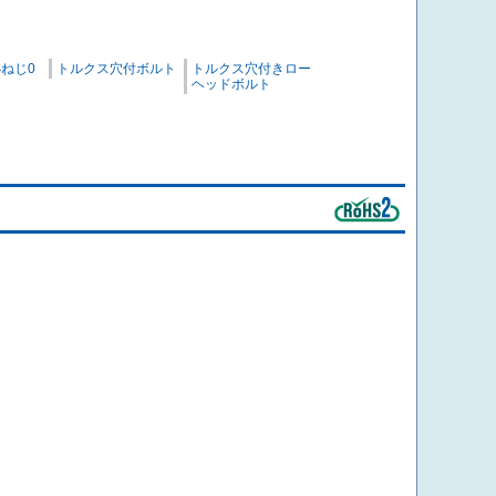
ねじ0
トルクス穴付ボルト
トルクス穴付きロー
ヘッドボルト