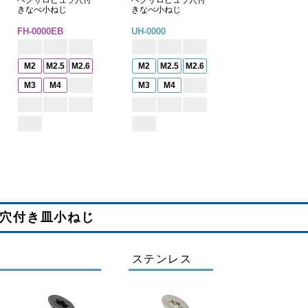
きなべ小ねじ
きなべ小ねじ
FH-0000EB
UH-0000
M2
M2.5
M2.6
M2
M2.5
M2.6
M3
M4
M3
M4
穴付き皿小ねじ
ステンレス