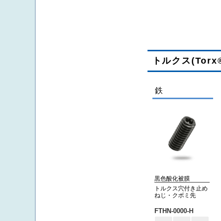
トルクス(Tor
鉄
黒色酸化被膜
トルクス穴付き止め
ねじ・クボミ先
FTHN-0000-H