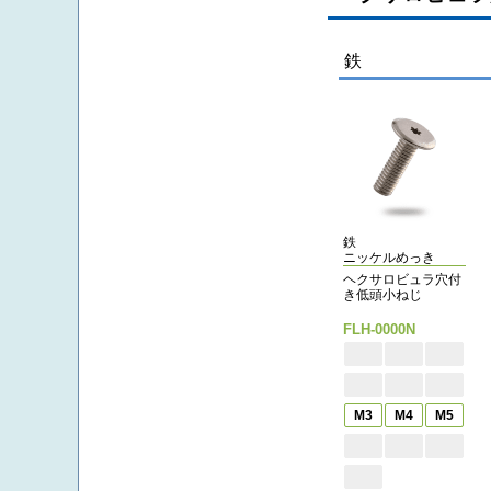
鉄
鉄
ニッケルめっき
ヘクサロビュラ穴付
き低頭小ねじ
FLH-0000N
M3
M4
M5