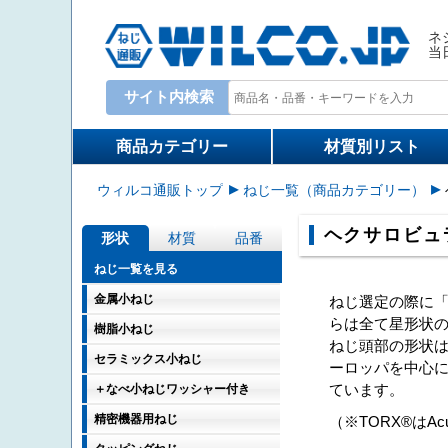
ネ
当
サイト内検索
Write your search query here
商品カテゴリー
材質別リスト
ウィルコ通販トップ
ねじ一覧（商品カテゴリー）
ヘクサロビュ
形状
材質
品番
ねじ一覧を見る
金属小ねじ
ねじ選定の際に「
らは全て星形状の
樹脂小ねじ
ねじ頭部の形状
セラミックス小ねじ
ーロッパを中心
ています。
＋なべ小ねじワッシャー付き
精密機器用ねじ
（※TORX®はAcume