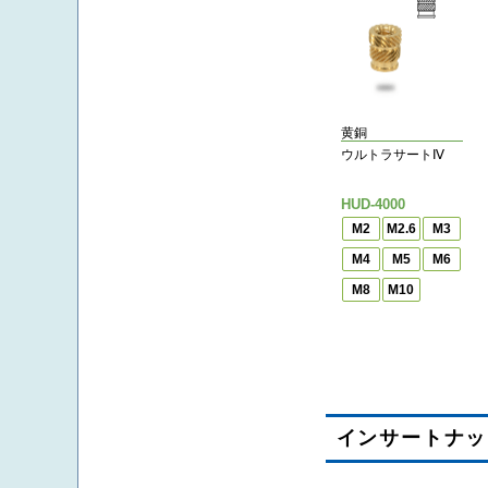
黄銅
ウルトラサートⅣ
HUD-4000
M2
M2.6
M3
M4
M5
M6
M8
M10
インサートナッ