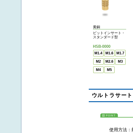
黄銅
ビットインサート・
スタンダード型
HSB-0000
M1.4
M1.6
M1.7
M2
M2.6
M3
M4
M5
ウルトラサート
使用方法：