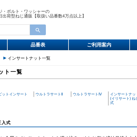
ジ・ボルト・ワッシャーの
日出荷型ねじ通販【取扱い品番数4万点以上】
品番表
ご利用案内
）
インサートナット一覧
ット一覧
ビットインサート
ウルトラサートⅡ
ウルトラサートⅣ
インサートナッ
(イリサート) ね
式
圧入式