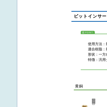
ビットインサー
使用方法：
適合樹脂：
形状：
一方
特徴：
汎用
黄銅