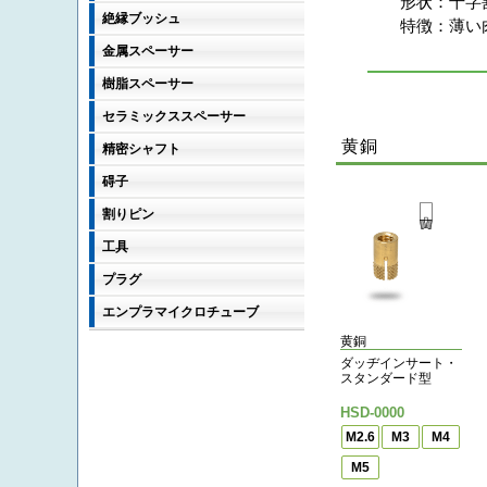
形状：
十字
絶縁ブッシュ
特徴：
薄い
金属スペーサー
樹脂スペーサー
セラミックススペーサー
黄銅
精密シャフト
碍子
割りピン
工具
プラグ
エンプラマイクロチューブ
黄銅
ダッヂインサート・
スタンダード型
HSD-0000
M2.6
M3
M4
M5