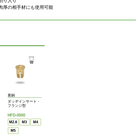
割り入り
肉厚の相手材にも使用可能
黄銅
ダッヂインサート・
フランジ型
HFD-0000
M2.6
M3
M4
M5