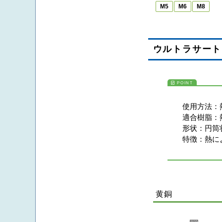
M5
M6
M8
ウルトラサート
使用方法：
適合樹脂：
形状：
円筒
特徴：
熱に
黄銅