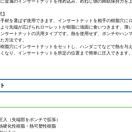
材に金属のインサートナットを埋め込み、めねじ側の締結保持力を
式】
相手材を選ばず使用できます。インサートナットを相手の樹脂穴に
により先端が広げられローレットが樹脂に強固に食いつきます。薄
インサートナットの汎用タイプです。熱を使用せず、ポンチやハン
れた方法です。
・樹脂穴にインサートナットをセットし、ハンダごてなどで熱を与
かくなり、インサートナットを所定の位置まで簡単に圧入できます
ト
圧入（先端部をポンチで拡張）
熱硬化性樹脂・熱可塑性樹脂