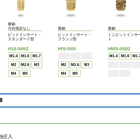
黄銅
方向指定なし
黄銅
黄銅
ビットインサート・
ビットインサート・
ミニビットインサ
スタンダード型
フランジ型
ト
HSB-0000Z
HFB-0000
HMIB-0000Z
M1.4
M1.6
M1.7
M1.4
M1.6
M1.
M2
M2.6
M3
M2
M2.6
M3
M4
M5
M4
M5
Ⅱ
熱圧入