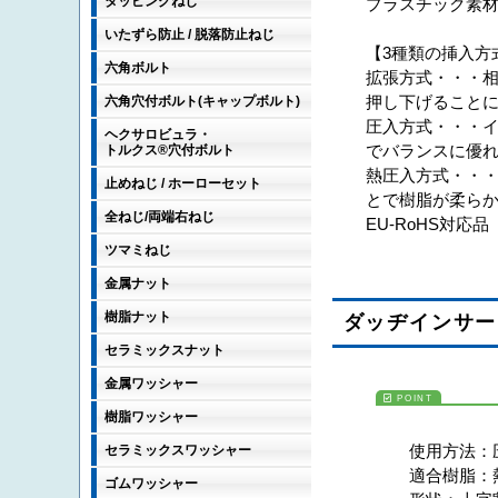
タッピングねじ
プラスチック素
いたずら防止 / 脱落防止ねじ
【3種類の挿入方
六角ボルト
拡張方式・・・
押し下げること
六角穴付ボルト(キャップボルト)
圧入方式・・・
ヘクサロビュラ・
でバランスに優
トルクス®穴付ボルト
熱圧入方式・・
止めねじ / ホーローセット
とで樹脂が柔ら
全ねじ/両端右ねじ
EU-RoHS対応品
ツマミねじ
金属ナット
樹脂ナット
ダッヂインサー
セラミックスナット
金属ワッシャー
樹脂ワッシャー
使用方法：
セラミックスワッシャー
適合樹脂：
ゴムワッシャー