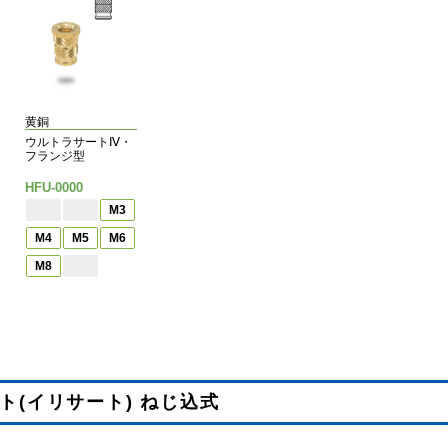
黄銅
ウルトラサートⅣ・
フランジ型
HFU-0000
M3
M4
M5
M6
M8
ト(イリサート) ねじ込式