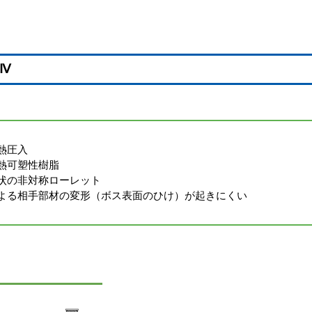
Ⅳ
熱圧入
熱可塑性樹脂
状の非対称ローレット
よる相手部材の変形（ボス表面のひけ）が起きにくい