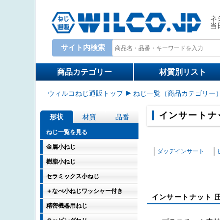
ネ
当
サイト内検索
Write your search query here
商品カテゴリー
材質別リスト
ウィルコねじ通販トップ
ねじ一覧（商品カテゴリー
インサートナ
形状
材質
品番
ねじ一覧を見る
金属小ねじ
ダッヂインサート
樹脂小ねじ
セラミックス小ねじ
＋なべ小ねじワッシャー付き
インサートナット 
精密機器用ねじ