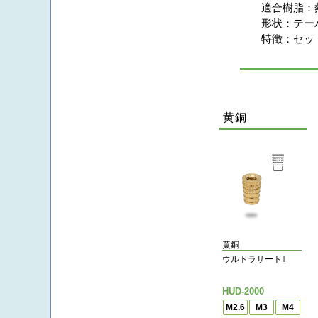
適合樹脂：
形状：
テー
特徴：
セッ
黄銅
黄銅
ウルトラサートⅡ
HUD-2000
M2.6
M3
M4