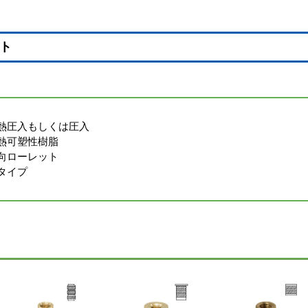
ト
熱圧入もしくは圧入
熱可塑性樹脂
向ローレット
タイプ