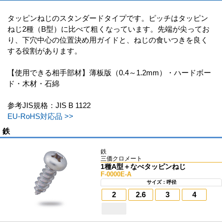
タッピンねじのスタンダードタイプです。ピッチはタッピン
ねじ2種（B型）に比べて粗くなっています。先端が尖ってお
り、下穴中心の位置決め用ガイドと、ねじの食いつきを良く
する役割があります。
【使用できる相手部材】薄板版（0.4～1.2mm）・ハードボー
ド・木材・石綿
参考JIS規格：JIS B 1122
EU-RoHS対応品 >>
鉄
鉄
三価クロメート
1種A型＋なべタッピンねじ
F-0000E-A
サイズ：呼径
2
2.6
3
4