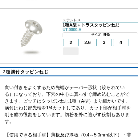
ステンレス
1種A型＋トラスタッピンねじ
UT-0000-A
サイズ：呼径
2
2.6
3
4
2種溝付タッピンねじ
食い付きをよくするため先端がテーパー形状（絞られてい
る）になっており、下穴の中心に真っすぐ締め込むことがで
きます。ピッチはタッピンねじ1種（A型）より細かいです。
溝付はねじ部先端を1/4カットしてあり、カット部が相手材を
削る歯の役割をしています。切粉を外に逃がす役割もありま
す。
【使用できる相手材】薄板及び厚板（0.4～5.0mm以下）・非