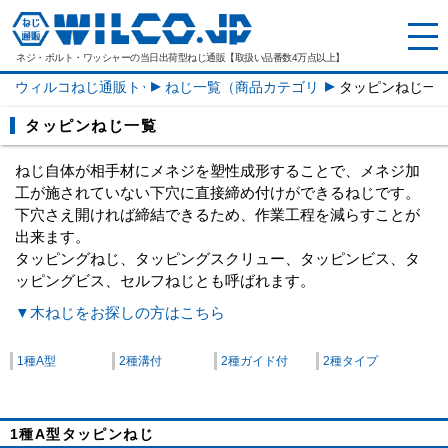
ネジ・ボルト・ワッシャーの
当日出荷型ねじ通販【取扱い品番数4万点以上】
ウィルコねじ通販トップ
ねじ一覧（商品カテゴリー）
タッピンねじ一
タッピンねじ一覧
ねじ自体が相手材にメネジを塑性成形することで、メネジ加
工が施されていない下穴に直接締め付けができるねじです。
下穴さえ開ければ締結できるため、作業工程を減らすことが
出来ます。
タッピングねじ、タッピングスクリュー、タッピンビス、タ
ッピングビス、セルフねじとも呼ばれます。
▼木ねじをお探しの方はこちら
1種A型
2種溝付
2種ガイド付
2種タイプ
1種A型タッピンねじ