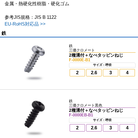
金属・熱硬化性樹脂・硬化ゴム
参考JIS規格：JIS B 1122
EU-RoHS対応品 >>
鉄
鉄
三価クロメート
2種溝付＋なべタッピンねじ
F-0000E-B1
サイズ：呼径
2
2.6
3
4
鉄
三価クロメート黒色
2種溝付＋なべタッピンねじ
F-0000EB-B1
サイズ：呼径
2
2.6
3
4