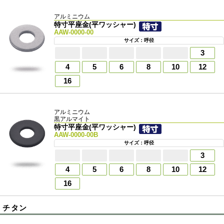
アルミニウム
特寸平座金(平ワッシャー)
AAW-0000-00
サイズ：呼径
3
4
5
6
8
10
12
16
アルミニウム
黒アルマイト
特寸平座金(平ワッシャー)
AAW-0000-00B
サイズ：呼径
3
4
5
6
8
10
12
16
チタン