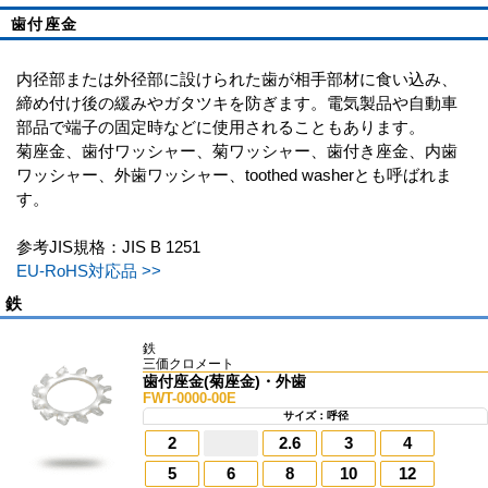
歯付座金
内径部または外径部に設けられた歯が相手部材に食い込み、
締め付け後の緩みやガタツキを防ぎます。電気製品や自動車
部品で端子の固定時などに使用されることもあります。
菊座金、歯付ワッシャー、菊ワッシャー、歯付き座金、内歯
ワッシャー、外歯ワッシャー、toothed washerとも呼ばれま
す。
参考JIS規格：JIS B 1251
EU-RoHS対応品 >>
鉄
鉄
三価クロメート
歯付座金(菊座金)・外歯
FWT-0000-00E
サイズ：呼径
2
2.6
3
4
5
6
8
10
12