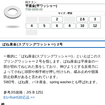
純チタン
平座金(平ワッシャー)
TIW-0000-00
サイズ：呼径
2
2.6
3
4
5
6
8
10
12
ばね座金(スプリングワッシャー) 2号
一般的に「ばね座金(スプリングワッシャー)」といえばこのス
プリングワッシャー２号を指します。ばね座金は平座金の一
部が切れてねじれた形をしており、伸びようとする反発力に
よって小ねじ頭部や相手材が押し付けられ、緩み止めや脱落
防止効果があると言われています。
SW2号、ばね座、バネ座金、spring washerとも呼ばれます。
参考JIS規格：JIS B 1251
EU-RoHS対応品 >>
鉄