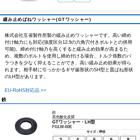
緩み止めばねワッシャー(GTワッシャー)
株式会社互省製作所製の緩み止めワッシャーです。高い締め
付け軸力にも対応(強度区分12.9の六角穴付きボルトとの併用
可能)。締め付け軸力を高くすると緩み止め効果が高まるた
め、複数のボルトを使用し締め付ける場合、トルク係数のバ
ラつきを少なく抑えることができ、高い緩み止め効果が得ら
れます。相手材に引っかかるギザ歯形状のSH型と皿ばね形状
のLH型があります。
EU-RoHS対応品 >>
鉄
鉄
黒色酸化皮膜
GTワッシャー・LH型
FGLW-00E
サイズ：呼径
3
4
5
6
8