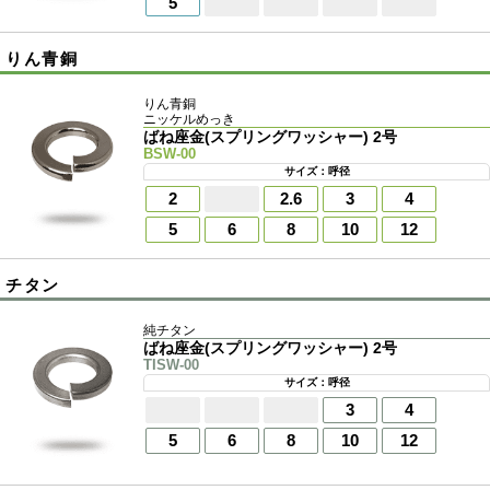
5
りん青銅
りん青銅
ニッケルめっき
ばね座金(スプリングワッシャー) 2号
BSW-00
サイズ：呼径
2
2.6
3
4
5
6
8
10
12
チタン
純チタン
ばね座金(スプリングワッシャー) 2号
TISW-00
サイズ：呼径
3
4
5
6
8
10
12