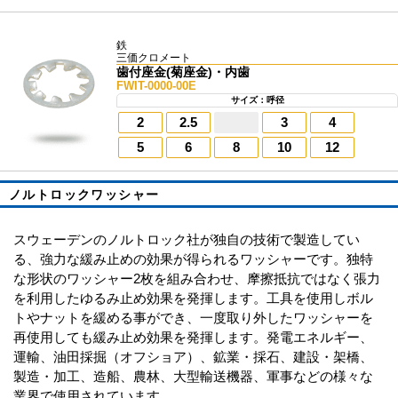
鉄
三価クロメート
歯付座金(菊座金)・内歯
FWIT-0000-00E
サイズ：呼径
2
2.5
3
4
5
6
8
10
12
ノルトロックワッシャー
スウェーデンのノルトロック社が独自の技術で製造してい
る、強力な緩み止めの効果が得られるワッシャーです。独特
な形状のワッシャー2枚を組み合わせ、摩擦抵抗ではなく張力
を利用したゆるみ止め効果を発揮します。工具を使用しボル
トやナットを緩める事ができ、一度取り外したワッシャーを
再使用しても緩み止め効果を発揮します。発電エネルギー、
運輸、油田採掘（オフショア）、鉱業・採石、建設・架橋、
製造・加工、造船、農林、大型輸送機器、軍事などの様々な
業界で使用されています。