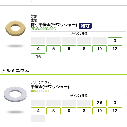
黄銅
生地
特寸平座金(平ワッシャー)
BBW-0000-00C
サイズ：呼径
3
4
5
6
8
10
12
16
アルミニウム
アルミニウム
平座金(平ワッシャー)
AW-0000-00
サイズ：呼径
2.6
3
4
5
6
8
10
12