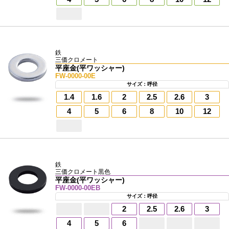
鉄
三価クロメート
平座金(平ワッシャー)
FW-0000-00E
サイズ：呼径
1.4
1.6
2
2.5
2.6
3
4
5
6
8
10
12
鉄
三価クロメート黒色
平座金(平ワッシャー)
FW-0000-00EB
サイズ：呼径
2
2.5
2.6
3
4
5
6