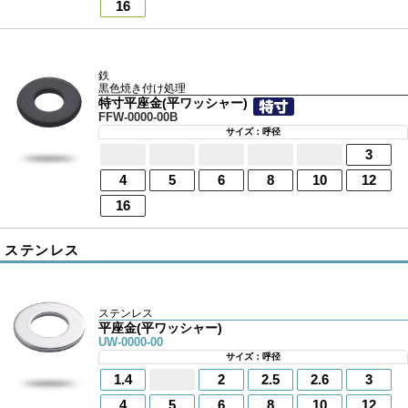
16
鉄
黒色焼き付け処理
特寸平座金(平ワッシャー)
FFW-0000-00B
サイズ：呼径
3
4
5
6
8
10
12
16
ステンレス
ステンレス
平座金(平ワッシャー)
UW-0000-00
サイズ：呼径
1.4
2
2.5
2.6
3
4
5
6
8
10
12