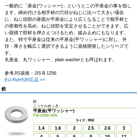
一般的に「座金(ワッシャー)」というとこの平座金の事を指し
ます。締め付ける相手材の穴径がねじに比べて大きい場合
に、ねじ頭部の座面が平座金により広くなることで相手材と
の密着性を高め、ねじ頭部を安定させることができます。広
い面積で部材を押さえつけるため、緩み止めにもなります。
また、特寸平座金は従来の平座金(平ワッシャー)に対し、外
径・厚さを幅広く選択できるように規格開発したシリーズで
す。
丸座金、丸ワッシャー、plain washerとも呼ばれます。
参考JIS規格：JIS B 1256
EU-RoHS対応品 >>
鉄
鉄
ニッケルめっき
平座金(平ワッシャー)
FW-0000-00N
サイズ：呼径
1.4
1.6
2
2.5
2.6
3
4
5
6
8
10
12