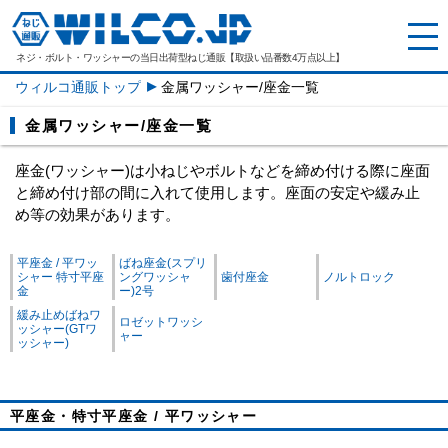
ネジ・ボルト・ワッシャーの
当日出荷型ねじ通販【取扱い品番数4万点以上】
ウィルコ通販トップ
金属ワッシャー/座金一覧
金属ワッシャー/座金一覧
座金(ワッシャー)は小ねじやボルトなどを締め付ける際に座面
と締め付け部の間に入れて使用します。座面の安定や緩み止
め等の効果があります。
平座金 / 平ワッ
ばね座金(スプリ
シャー 特寸平座
ングワッシャ
歯付座金
ノルトロック
金
ー)2号
緩み止めばねワ
ロゼットワッシ
ッシャー(GTワ
ャー
ッシャー)
平座金・特寸平座金 / 平ワッシャー