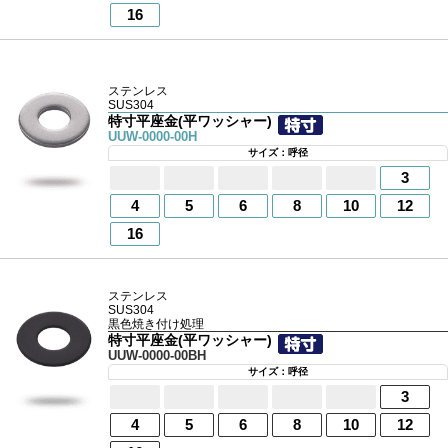
16
ステンレス
SUS304
特寸平座金(平ワッシャー)
UUW-0000-00H
サイズ：呼径
3
4
5
6
8
10
12
16
ステンレス
SUS304
黒色焼き付け処理
特寸平座金(平ワッシャー)
UUW-0000-00BH
サイズ：呼径
3
4
5
6
8
10
12