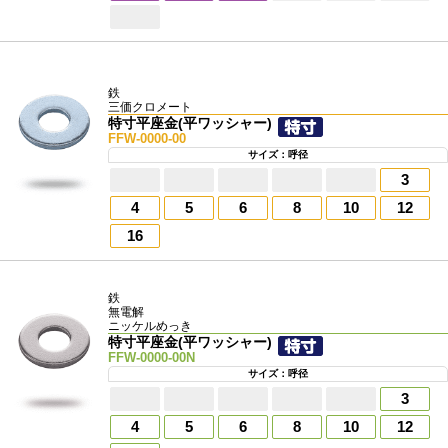
鉄
三価クロメート
特寸平座金(平ワッシャー)
FFW-0000-00
サイズ：呼径
3
4
5
6
8
10
12
16
鉄
無電解
ニッケルめっき
特寸平座金(平ワッシャー)
FFW-0000-00N
サイズ：呼径
3
4
5
6
8
10
12