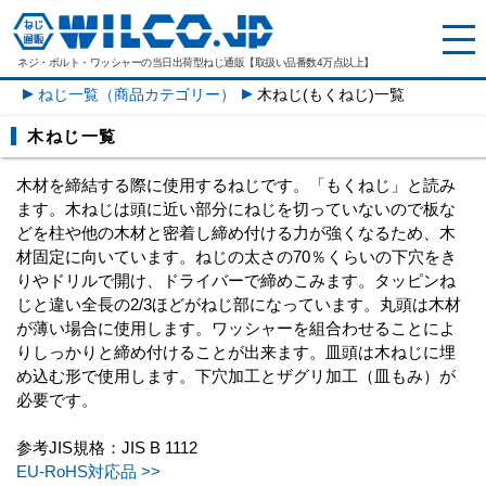
ネジ・ボルト・ワッシャーの
当日出荷型ねじ通販【取扱い品番数4万点以上】
ねじ一覧（商品カテゴリー）
木ねじ(もくねじ)一覧
木ねじ一覧
木材を締結する際に使用するねじです。「もくねじ」と読み
ます。木ねじは頭に近い部分にねじを切っていないので板な
どを柱や他の木材と密着し締め付ける力が強くなるため、木
材固定に向いています。ねじの太さの70％くらいの下穴をき
りやドリルで開け、ドライバーで締めこみます。タッピンね
じと違い全長の2/3ほどがねじ部になっています。丸頭は木材
が薄い場合に使用します。ワッシャーを組合わせることによ
りしっかりと締め付けることが出来ます。皿頭は木ねじに埋
め込む形で使用します。下穴加工とザグリ加工（皿もみ）が
必要です。
参考JIS規格：JIS B 1112
EU-RoHS対応品 >>