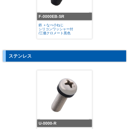
F-0000EB-SR
鉄 ＋なべ小ねじ
シリコンワッシャー付
/三価クロメート黒色
ステンレス
U-0000-R