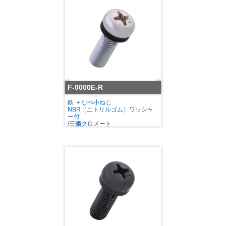
F-0000E-R
鉄 ＋なべ小ねじ
NBR（ニトリルゴム）ワッシャ
ー付
/三価クロメート