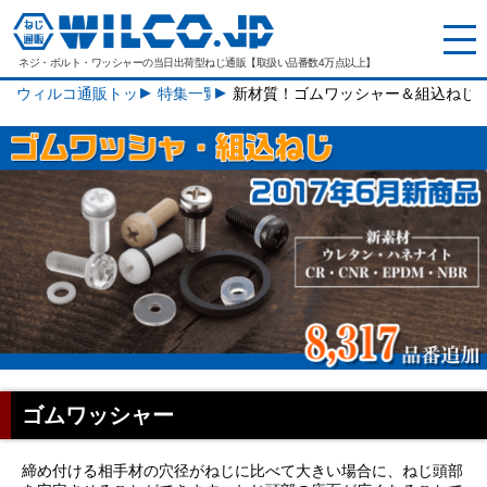
ネジ・ボルト・ワッシャーの
当日出荷型ねじ通販【取扱い品番数4万点以上】
ウィルコ通販トップ
特集一覧
新材質！ゴムワッシャー＆組込ねじ
ゴムワッシャー
締め付ける相手材の穴径がねじに比べて大きい場合に、ねじ頭部