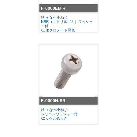
F-0000EB-R
鉄 ＋なべ小ねじ
NBR（ニトリルゴム）ワッシャ
ー付
/三価クロメート黒色
F-0000N-SR
鉄 ＋なべ小ねじ
シリコンワッシャー付
/ニッケルめっき