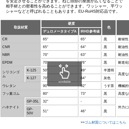
を安定させることができます。ねじ頭部の座面が広くなることで
相手材との密着性を高めることができます。ワッシャー、平ワッ
シャーなどと呼ばれることもあります。EU-RoHS対応品です。
硬度
取扱材質
色
デュロメータタイプA
IRHD参考値
CR
65°
65°
黒
耐候性
CNR
65°
64°
黒
耐油性
NBR
70°
63°
黒
耐油性
EPDM
70°
76°
黒
耐老化
K-125
50°
49°
半透明
シリコンゴ
高度な
ム
K-127
70°
64°
灰色
scrollable
ウレタン
90°
92°
うす茶
機械的
フッ素ゴム
80°
73°
黒
高度な
GP-35L
32°
-
黒
ハネナイト
外力に
GP-
51°
46°
黒
50V
>>
ゴム材質についてはこちら