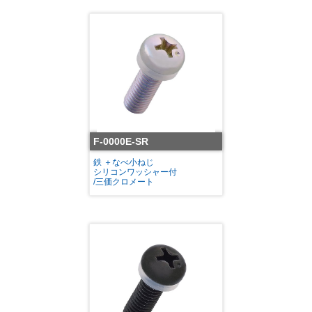
F-0000E-SR
鉄 ＋なべ小ねじ
シリコンワッシャー付
/三価クロメート