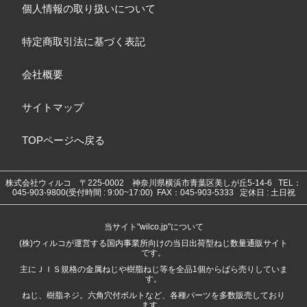
個人情報の取り扱いについて
特定商取引法に基づく表記
会社概要
サイトマップ
TOPページへ戻る
株式会社ウィルコ
〒225-0002 神奈川県横浜市青葉区美しが丘5-14-6
TEL：
045-903-9800(受付時間 : 9:00~17:00) FAX：045-903-5333 定休日 : 土日祝
当サイト"wilco.jp"について
(株)ウィルコが運営する国内事業所向けの当日出荷型ねじ数量通販サイト
です。
主にＪＩＳ規格の金属ねじや樹脂ねじ等を全品1個からばら売りしていま
す。
ねじ、樹脂ネジ。六角穴付ボルトなど、各種パーツを多数販売しており
ます。