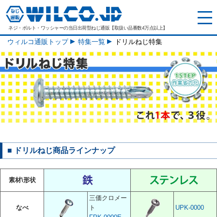
ネジ・ボルト・ワッシャーの
当日出荷型ねじ通販【取扱い品番数4万点以上】
ウィルコ通販トップ
特集一覧
ドリルねじ特集
■ ドリルねじ商品ラインナップ
素材\形状
三価クロメー
なべ
ト
UPK-0000