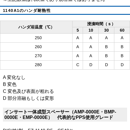
1140A1のハンダ耐熱性
浸漬時間（ｓ）
ハンダ浴温度（℃）
5
10
30
60
250
A
A
A
A
260
A
A
B
B
270
A
A
B
B
280
C
D
D
D
A 変化なし
B 変色
C 変色及び表面が粗れる
D 部分溶融もしくは変形
インサート一体成型スペーサー（AMP-0000E・BMP-
0000E・EMP-0000E） 代表的なPPS使用グレード