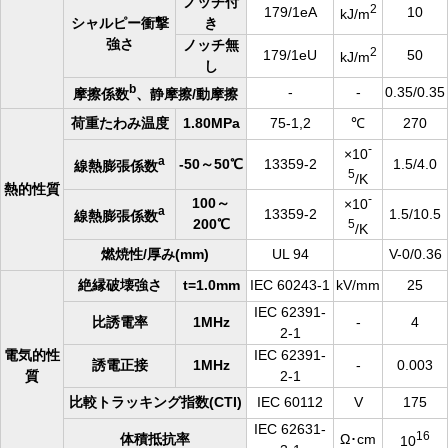
ノッチ付
2
179/1eA
10
kJ/m
シャルピー衝撃
き
強さ
ノッチ無
2
179/1eU
50
kJ/m
し
b
-
-
0.35/0.35
摩擦係数
、静摩擦/動摩擦
荷重たわみ温度
1.80MPa
75-1,2
℃
270
-
×10
a
-50～50℃
13359-2
1.5/4.0
線熱膨張係数
5
/K
熱的性質
-
100～
×10
a
13359-2
1.5/10.5
線熱膨張係数
200℃
5
/K
燃焼性/厚み(mm)
UL 94
V-0/0.36
絶縁破壊強さ
t=1.0mm
IEC 60243-1
kV/mm
25
IEC 62391-
比誘電率
1MHz
-
4
2-1
電気的性
IEC 62391-
誘電正接
1MHz
-
0.003
質
2-1
比較トラッキング指数(CTI)
IEC 60112
V
175
IEC 62631-
16
体積抵抗率
Ω･cm
10