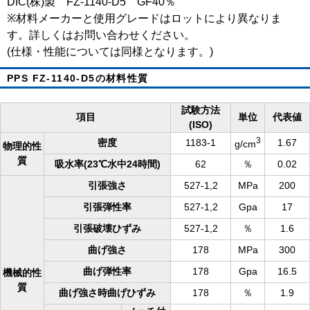
DIC(株)製 FZ-1140-D5 GF40％
※材料メーカーと使用グレードはロットにより異なりま
す。詳しくはお問い合わせください。
(仕様・性能については同様となります。)
PPS FZ-1140-D5の材料性質
試験方法
項目
単位
代表値
(ISO)
3
密度
1183-1
1.67
g/cm
物理的性
質
吸水率(23℃水中24時間)
62
％
0.02
引張強さ
527-1,2
MPa
200
引張弾性率
527-1,2
Gpa
17
引張破壊ひずみ
527-1,2
％
1.6
曲げ強さ
178
MPa
300
曲げ弾性率
178
Gpa
16.5
機械的性
質
曲げ強さ時曲げひずみ
178
％
1.9