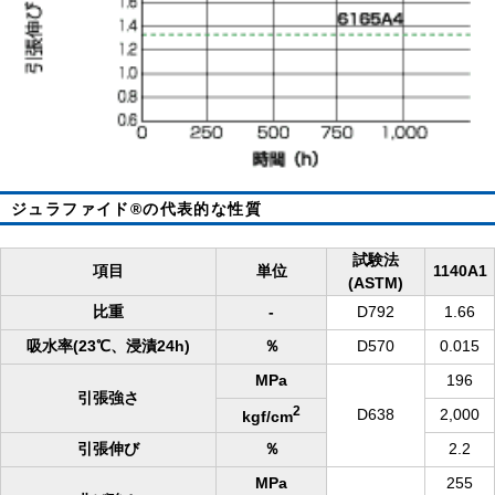
ジュラファイド®の代表的な性質
試験法
項目
単位
1140A1
(ASTM)
比重
-
D792
1.66
吸水率(23℃、浸漬24h)
％
D570
0.015
MPa
196
引張強さ
2
D638
2,000
kgf/cm
引張伸び
％
2.2
MPa
255