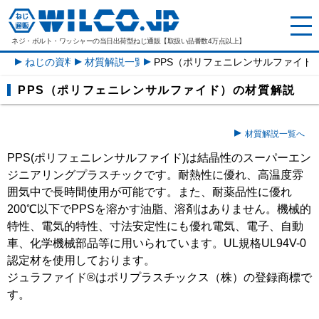
ネジ・ボルト・ワッシャーの
当日出荷型ねじ通販【取扱い品番数4万点以上】
ねじの資料
材質解説一覧
PPS（ポリフェニレンサルファイド
PPS（ポリフェニレンサルファイド）の材質解説
材質解説一覧へ
PPS(ポリフェニレンサルファイド)は結晶性のスーパーエン
ジニアリングプラスチックです。耐熱性に優れ、高温度雰
囲気中で長時間使用が可能です。また、耐薬品性に優れ
200℃以下でPPSを溶かす油脂、溶剤はありません。機械的
特性、電気的特性、寸法安定性にも優れ電気、電子、自動
車、化学機械部品等に用いられています。UL規格UL94V-0
認定材を使用しております。
ジュラファイド®はポリプラスチックス（株）の登録商標で
す。