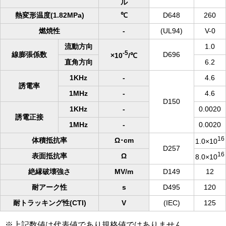
ル
熱変形温度(1.82MPa)
℃
D648
260
燃焼性
-
(UL94)
V-0
流動方向
1.0
-5
線膨張係数
D696
×10
/℃
直角方向
6.2
1KHz
-
4.6
誘電率
1MHz
-
4.6
D150
1KHz
-
0.0020
誘電正接
1MHz
-
0.0020
16
体積抵抗率
Ω･cm
1.0×10
D257
16
表面抵抗率
Ω
8.0×10
絶縁破壊強さ
MV/m
D149
12
耐アーク性
s
D495
120
耐トラッキング性(CTI)
V
(IEC)
125
※上記数値は代表値であり規格値ではありません