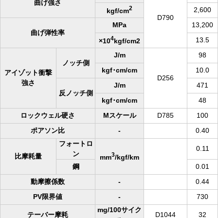
曲げ強さ
2
2,600
kgf/cm
D790
MPa
13,200
曲げ弾性率
4
13.5
×10
kgf/cm2
J/m
98
ノッチ側
kgf･cm/cm
10.0
アイゾット衝撃
D256
強さ
J/m
471
反ノッチ側
kgf･cm/cm
48
ロックウェル硬さ
Mスケール
D785
100
ポアソン比
-
0.40
フォートロ
0.11
ン
3
比摩耗量
mm
/kgf/km
鋼
0.01
動摩擦係数
-
0.44
PV限界値
-
730
mg/100サイク
テーバー摩耗
D1044
32