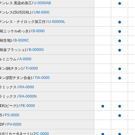
●
テンレス 黒染め加工/
U-0000AB
ンレス(SUS316L) /
UM-0000
●
テンレス・ナイロック加工付 /
U-0000NL
●
銅(ニッケルめっき) /
B-0000
●
(生地) /
B-0000C
●
銅(金フラッシュ) /
B-0000G
ルミニウム /
A-0000
●
タン(純チタン) /
TI-0000
●
タン(β型チタン合金) /
TIA-0000
ラミックス /
RA-0000
ラミックス /
RA-0000N
●
●
EK(ピーク) /
PE-0000
●
S /
PS-0000
DF /
PV-0000
●
●
C(ポリカーボネート) /
PC-0000