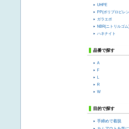
UHPE
PP(ポリプロピレン
ガラエポ
NBR(ニトリルゴム
ハネナイト
品番で探す
A
F
L
R
W
目的で探す
手締めで着脱
カムアウトを気