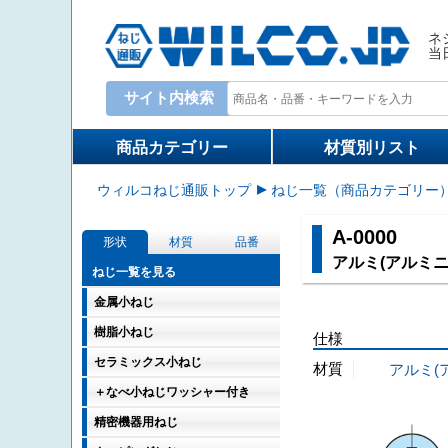
ネ
当
サイト内検索
検索キーワード入力
商品カテゴリー
材質別リスト
ウィルコねじ通販トップ
ねじ一覧（商品カテゴリー
A-0000
形状
材質
品番
アルミ(アルミニ
ねじ一覧を見る
金属小ねじ
樹脂小ねじ
仕様
セラミックス小ねじ
材質
アルミ(
＋なべ小ねじワッシャー付き
精密機器用ねじ