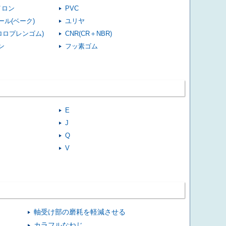
イロン
PVC
ール(ベーク)
ユリヤ
クロロプレンゴム)
CNR(CR＋NBR)
ン
フッ素ゴム
E
J
Q
V
軸受け部の磨耗を軽減させる
カラフルなねじ