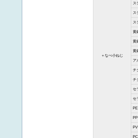
ス
ステ
ス
黄
黄銅
黄
＋なべ小ねじ
ア
チ
チ
セ
セ
PE
PP
PV
P