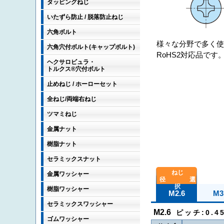
タッピングねじ
いたずら防止 / 脱落防止ねじ
六角ボルト
様々な分野で多く使
六角穴付ボルト(キャップボルト)
RoHS2対応品です
ヘクサロビュラ・
トルクス®穴付ボルト
止めねじ / ホーローセット
全ねじ/両端右ねじ
ツマミねじ
金属ナット
樹脂ナット
セラミックスナット
金属ワッシャー
樹脂ワッシャー
M2.6
M3
セラミックスワッシャー
M2.6
ピッチ:0.45
ゴムワッシャー