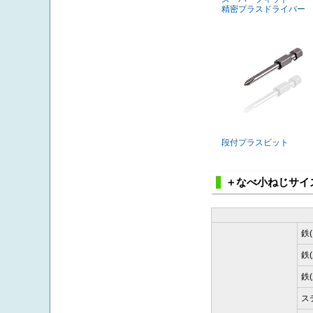
精密プラスドライバー
段付プラスビット
＋なべ小ねじサイ
鉄
鉄
鉄
ス