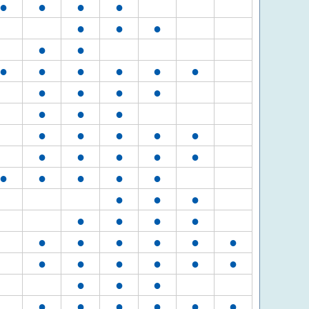
●
●
●
●
●
●
●
●
●
●
●
●
●
●
●
●
●
●
●
●
●
●
●
●
●
●
●
●
●
●
●
●
●
●
●
●
●
●
●
●
●
●
●
●
●
●
●
●
●
●
●
●
●
●
●
●
●
●
●
●
●
●
●
●
●