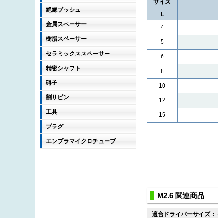
サイズ
絶縁ブッシュ
L
金属スペーサー
4
樹脂スペーサー
5
セラミックススペーサー
6
精密シャフト
8
碍子
10
割りピン
12
工具
15
プラグ
エンプラマイクロチューブ
M2.6 関連商品
適合ドライバーサイズ：