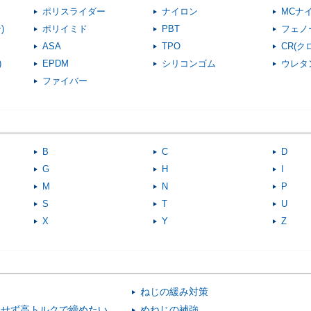
ポリスライダー
ナイロン
MCナ
)
ポリイミド
PBT
フェノ
ASA
TPO
CR(
)
EPDM
シリコンゴム
ウレタ
ファイバー
B
C
D
G
H
I
M
N
P
S
T
U
X
Y
Z
ねじの緩み対策
にせず高トルクで締めたい
めねじの補強