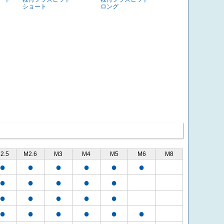
ショート
ロング
2.5
M2.6
M3
M4
M5
M6
M8
●
●
●
●
●
●
●
●
●
●
●
●
●
●
●
●
●
●
●
●
●
●