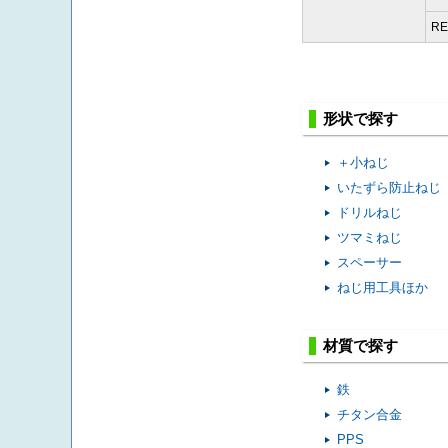
RE
形状で探す
＋小ねじ
いたずら防止ねじ
ドリルねじ
ツマミねじ
スペーサー
ねじ用工具ほか
材質で探す
鉄
チタン合金
PPS