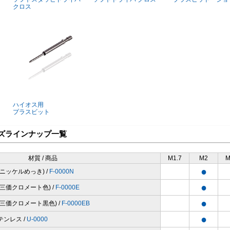
クロス
ハイオス用
プラスビット
ズラインナップ一覧
材質 / 商品
M1.7
M2
M
●
(ニッケルめっき) /
F-0000N
●
(三価クロメート色) /
F-0000E
●
(三価クロメート黒色) /
F-0000EB
●
テンレス /
U-0000