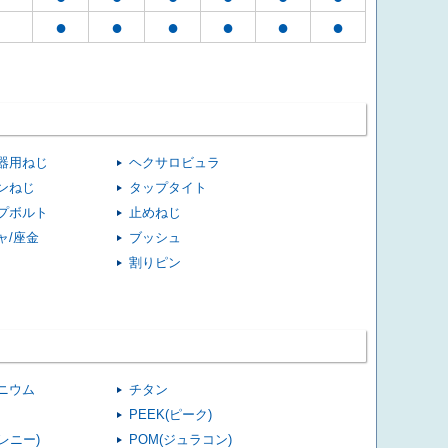
●
●
●
●
●
●
器用ねじ
ヘクサロビュラ
ンねじ
タップタイト
プボルト
止めねじ
ャ/座金
ブッシュ
割りピン
ニウム
チタン
PEEK(ピーク)
(レニー)
POM(ジュラコン)