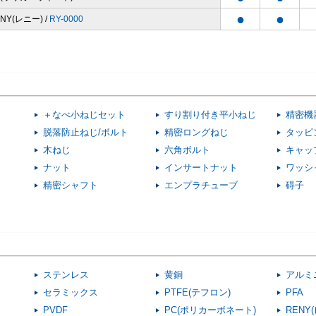
●
●
NY(レニー) /
RY-0000
＋なべ小ねじセット
すり割り付き平小ねじ
精密機
脱落防止ねじ/ボルト
精密ロングねじ
タッピ
木ねじ
六角ボルト
キャッ
ナット
インサートナット
ワッシ
精密シャフト
エンプラチューブ
碍子
ステンレス
黄銅
アルミ
セラミックス
PTFE(テフロン)
PFA
PVDF
PC(ポリカーボネート)
RENY