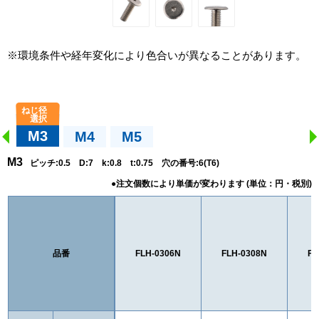
※環境条件や経年変化により色合いが異なることがあります。
M3
M4
M5
M3
ピッチ:0.5 D:7 k:0.8 t:0.75 穴の番号:6(T6)
品番
FLH-0306N
FLH-0308N
FL