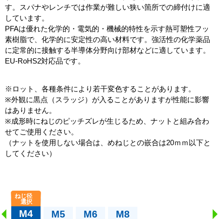
す。スパナやレンチでは作業が難しい狭い箇所での締付けに適
しています。
PFAは優れた化学的・電気的・機械的特性を示す熱可塑性フッ
素樹脂で、化学的に安定性の高い材料です。強活性の化学薬品
に定常的に接触する半導体分野向け部材などに適しています。
EU-RoHS2対応品です。
※ロット、各種条件により若干変色することがあります。
※外観に黒点（スラッジ）が入ることがありますが性能に影響
はありません。
※成形時にねじのピッチズレが生じるため、ナットと組み合わ
せてご使用ください。
（ナットを使用しない場合は、めねじとの嵌合は20ｍｍ以下と
してください）
M4
M5
M6
M8