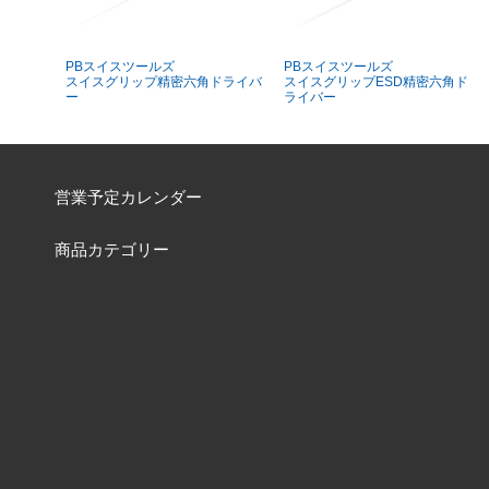
PBスイスツールズ
PBスイスツールズ
スイスグリップ精密六角ドライバ
スイスグリップESD精密六角ド
ー
ライバー
営業予定カレンダー
商品カテゴリー
材質別リスト
品番表
ご利用案内
よくあるご質問