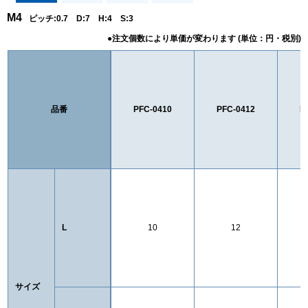
M4
ピッチ:0.7 D:7 H:4 S:3
品番
PFC-0410
PFC-0412
P
L
10
12
サイズ