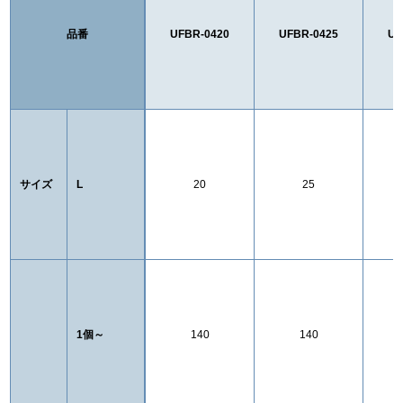
品番
UFBR-0420
UFBR-0425
UF
サイズ
L
20
25
1個～
140
140