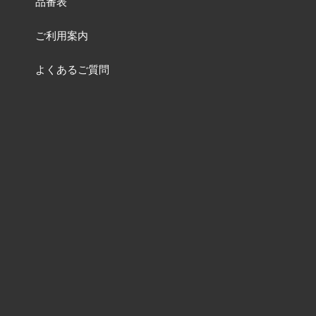
品番表
ご利用案内
よくあるご質問
お問い合わせ
特集一覧ページ
動画一覧ページ
販売終了品
及び
品番変更リスト
含有化学物質調査について
ねじの資料