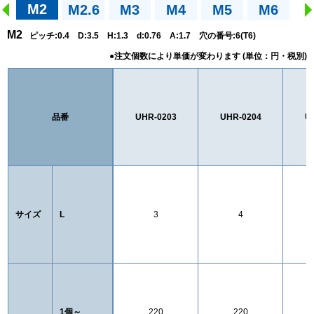
M2
M2.6
M3
M4
M5
M6
M2
ピッチ:0.4 D:3.5 H:1.3 d:0.76 A:1.7 穴の番号:6(T6)
品番
UHR-0203
UHR-0204
U
サイズ
L
3
4
1個～
220
220