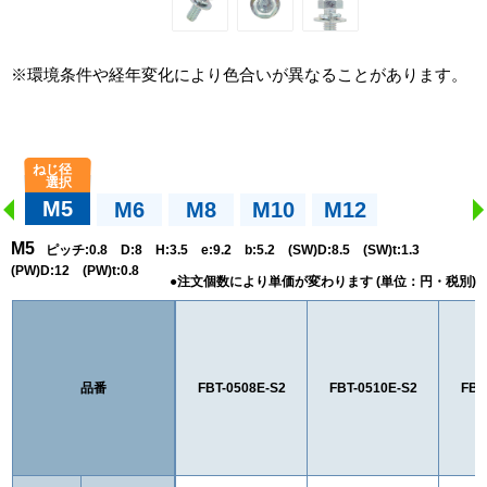
※環境条件や経年変化により色合いが異なることがあります。
M5
M6
M8
M10
M12
M5
ピッチ:0.8 D:8 H:3.5 e:9.2 b:5.2 (SW)D:8.5 (SW)t:1.3
(PW)D:12 (PW)t:0.8
品番
FBT-0508E-S2
FBT-0510E-S2
FBT