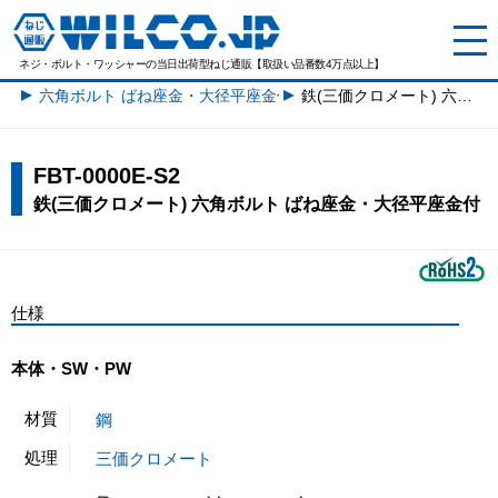
ネジ・ボルト・ワッシャーの
当日出荷型ねじ通販【取扱い品番数4万点以上】
六角ボルト ばね座金・大径平座金付一覧
鉄(三価クロメート) 六角ボルト ばね座金・大径平座金付
FBT-0000E-S2
鉄(三価クロメート) 六角ボルト ばね座金・大径平座金付
仕様
本体・SW・PW
材質
鋼
処理
三価クロメート