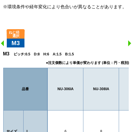
※環境条件や経年変化により色合いが異なることがあります。
M3
M3
ピッチ:0.5 D:8 H:6 A:1.5 B:1.5
品番
NU-306IA
NU-308IA
N
サイズ
L
6
8