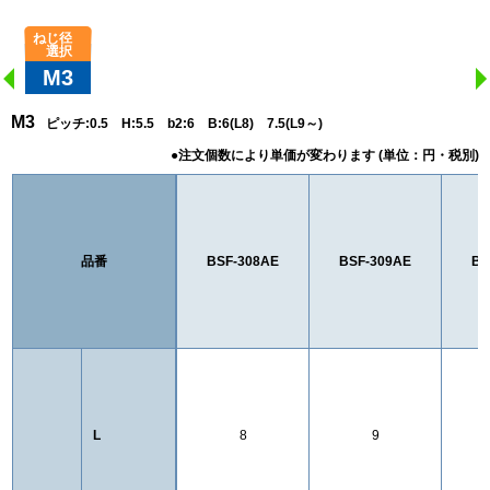
M3
M3
ピッチ:0.5 H:5.5 b2:6 B:6(L8) 7.5(L9～)
品番
BSF-308AE
BSF-309AE
BS
L
8
9