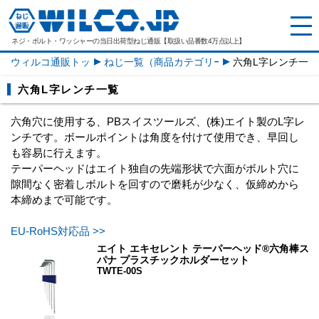
ネジ・ボルト・ワッシャーの
当日出荷型ねじ通販【取扱い品番数4万点以上】
ウィルコ通販トップ
ねじ一覧（商品カテゴリー）
六角L字レンチ一覧
六角L字レンチ一覧
六角穴に使用する、PBスイスツールズ、(株)エイト製のL字レ
ンチです。ボールポイントは角度を付けて使用でき、早回し
も容易に行えます。
テーパーヘッドはエイト独自の先端形状で六面がボルト穴に
隙間なく密着しボルトを回すので磨耗が少なく、仮締めから
本締めまで可能です。
EU-RoHS対応品 >>
エイト エキセレント テーパーヘッド®六角棒ス
パナ プラスチックホルダーセット
TWTE-00S