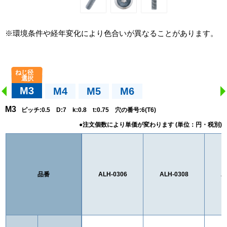
※環境条件や経年変化により色合いが異なることがあります。
M3
M4
M5
M6
M3
ピッチ:0.5 D:7 k:0.8 t:0.75 穴の番号:6(T6)
品番
ALH-0306
ALH-0308
A