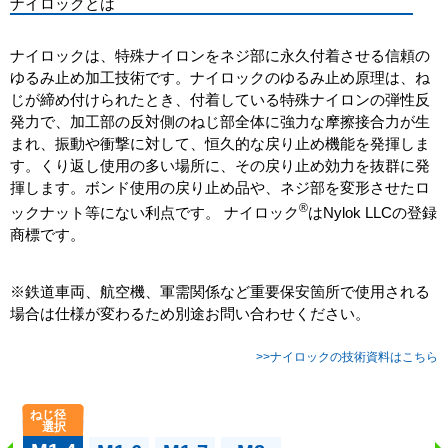
ナイロックとは
ナイロックは、特殊ナイロンをネジ部に永久付着させる信頼の
ゆるみ止め加工技術です。ナイロックのゆるみ止め原理は、ね
じが締め付けられたとき、付着している特殊ナイロンの弾性反
発力で、加工部の反対側のねじ部全体に強力な摩擦接合力が生
まれ、振動や衝撃に対して、恒久的な戻り止め機能を発揮しま
す。くり返し使用の多い場所に、その戻り止め効力を抜群に発
揮します。ボンド使用の戻り止め品や、ネジ部を変形させたロ
®
ックナット等にない利点です。 ナイロック
はNylok LLCの登録
商標です。
※鉄道車両、航空機、軍需関係など重要保安箇所で使用される
場合は仕様が変わるため別途お問い合わせください。
>>ナイロックの技術資料はこちら