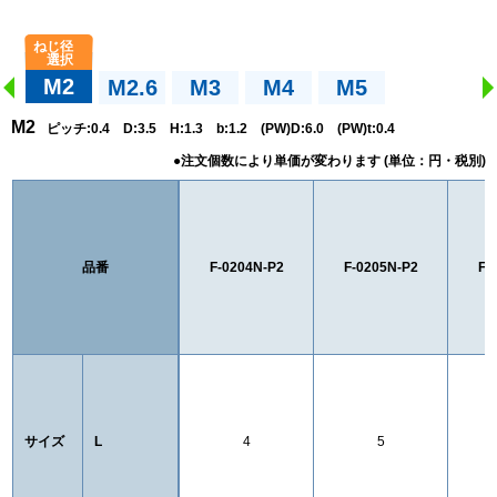
M2
M2.6
M3
M4
M5
M2
ピッチ:0.4 D:3.5 H:1.3 b:1.2 (PW)D:6.0 (PW)t:0.4
品番
F-0204N-P2
F-0205N-P2
F-
サイズ
L
4
5