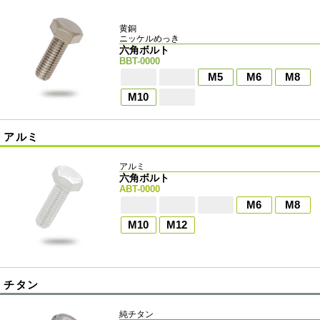
黄銅
ニッケルめっき
六角ボルト
BBT-0000
M5
M6
M8
M10
アルミ
アルミ
六角ボルト
ABT-0000
M6
M8
M10
M12
チタン
純チタン