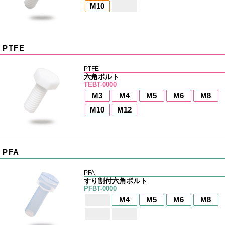
M10
PTFE
PTFE
六角ボルト
TEBT-0000
M3
M4
M5
M6
M8
M10
M12
PFA
PFA
すり割付六角ボルト
PFBT-0000
M4
M5
M6
M8