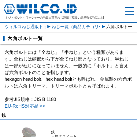
ネジ・ボルト・ワッシャーの
当日出荷型ねじ通販【取扱い品番数4万点以上】
ウィルコねじ通販トップ
ねじ一覧（商品カテゴリー）
六角ボルト一覧
六角ボルト一覧
六角ボルトには「全ねじ」「半ねじ」という種類がありま
す。全ねじは頭部から下が全てねじ部となっており、半ねじ
は一部がねじになっていません。一般的に「ボルト」と言え
ば六角ボルトのことを指します。
hexagon head bolt、hex head boltとも呼ばれ、金属製の六角ボ
ルトは六角トリーマ、トリーマボルトとも呼ばれます。
参考JIS規格：JIS B 1180
EU-RoHS対応品 >>
鉄
鉄
三価クロメート