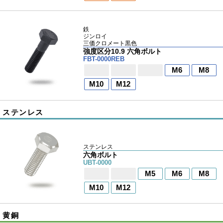
鉄
ジンロイ
三価クロメート黒色
強度区分10.9 六角ボルト
FBT-0000REB
M6
M8
M10
M12
ステンレス
ステンレス
六角ボルト
UBT-0000
M5
M6
M8
M10
M12
黄銅