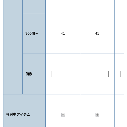
300個～
41
41
個数
検討中アイテム