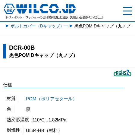
ネジ・ボルト・ワッシャーの
当日出荷型ねじ通販【取扱い品番数4万点以上】
ボルトカバー（Dキャップ）一覧
黒色POM Dキャップ（丸ノブ）
DCR-00B
黒色POM Dキャップ（丸ノブ）
仕様
材質
POM（ポリアセタール）
色
黒
熱変形温度
110℃…1.82MPa
燃焼性
UL94-HB（材料）