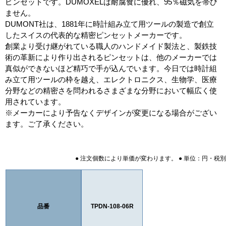
ピンセットです。DUMOXELは耐腐食に優れ、95％磁気を帯び
ません。
DUMONT社は、1881年に時計組み立て用ツールの製造で創立
したスイスの代表的な精密ピンセットメーカーです。
創業より受け継がれている職人のハンドメイド製法と、製鉄技
術の革新により作り出されるピンセットは、他のメーカーでは
真似ができないほど精巧で手が込んでいます。今日では時計組
み立て用ツールの枠を越え、エレクトロニクス、生物学、医療
分野などの精密さを問われるさまざまな分野において幅広く使
用されています。
※メーカーにより予告なくデザインが変更になる場合がござい
ます。ご了承ください。
● 注文個数により単価が変わります。 ● 単位：円・税別
品番
TPDN-108-06R