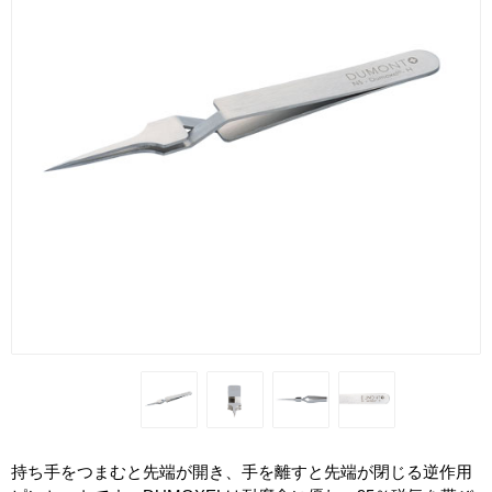
持ち手をつまむと先端が開き、手を離すと先端が閉じる逆作用