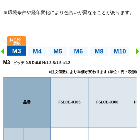
※環境条件や経年変化により色合いが異なることがあります。
M3
M4
M5
M6
M8
M10
M3
ピッチ:0.5 D:6.0 H:1.3 S:1.5 t:1.2
品番
FSLCE-0305
FSLCE-0306
FS