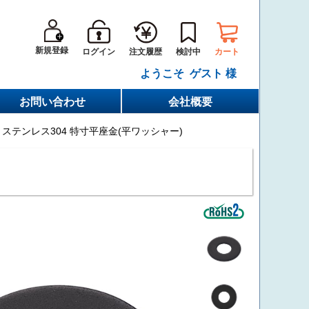
新規登録
ログイン
カート
注文履歴
検討中
ようこそ ゲスト 様
お問い合わせ
会社概要
 ステンレス304 特寸平座金(平ワッシャー)