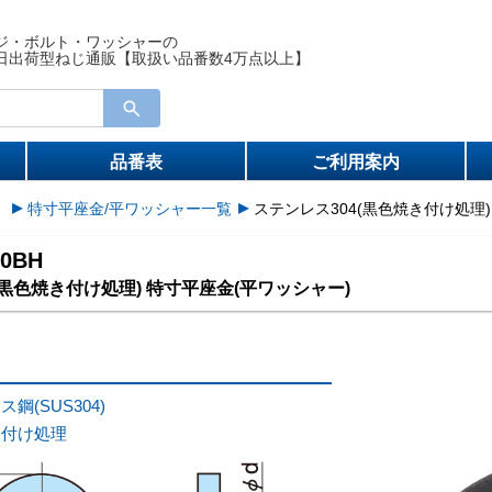
ジ・ボルト・ワッシャーの
日出荷型ねじ通販【取扱い品番数4万点以上】
品番表
ご利用案内
）
特寸平座金/平ワッシャー一覧
ステンレス304(黒色焼き付け処理)
00BH
(黒色焼き付け処理) 特寸平座金(平ワッシャー)
鋼(SUS304)
き付け処理