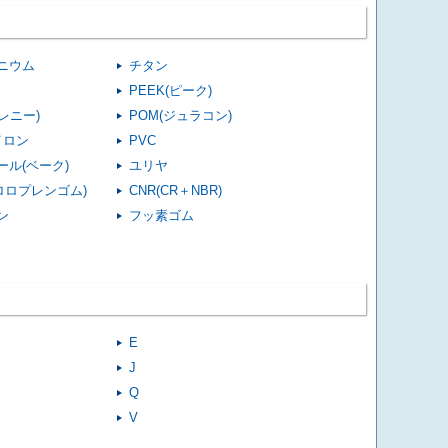
23
22
21
23
22
21
23
22
21
ニウム
チタン
23
22
PEEK(ピーク)
21
(レニー)
POM(ジュラコン)
23
22
21
イロン
PVC
23
22
21
ール(ベーク)
ユリヤ
106
103
99
クロロプレンゴム)
CNR(CR＋NBR)
106
103
99
ン
フッ素ゴム
107
104
100
107
104
100
108
105
101
111
108
104
E
111
108
104
J
112
109
105
Q
V
24
23
22