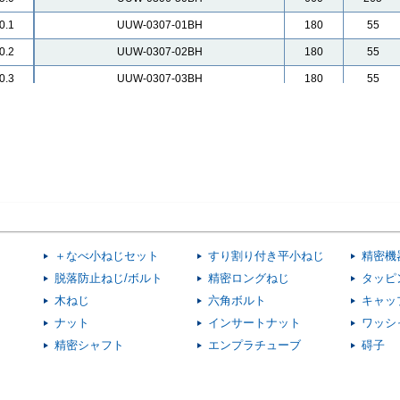
0.1
UUW-0307-01BH
180
55
0.2
UUW-0307-02BH
180
55
0.3
UUW-0307-03BH
180
55
0.5
UUW-0307-05BH
180
55
0.8
UUW-0307-08BH
180
55
1.0
UUW-0307-10BH
180
55
1.5
UUW-0307-15BH
480
263
2.0
UUW-0307-20BH
480
265
2.5
UUW-0307-25BH
480
265
＋なべ小ねじセット
すり割り付き平小ねじ
精密機
3.0
UUW-0307-30BH
480
265
脱落防止ねじ/ボルト
精密ロングねじ
タッピ
3.5
UUW-0307-35BH
490
268
木ねじ
六角ボルト
キャッ
4.0
UUW-0307-40BH
500
273
ナット
インサートナット
ワッシ
精密シャフト
エンプラチューブ
碍子
4.5
UUW-0307-45BH
500
275
5.0
UUW-0307-50BH
500
275