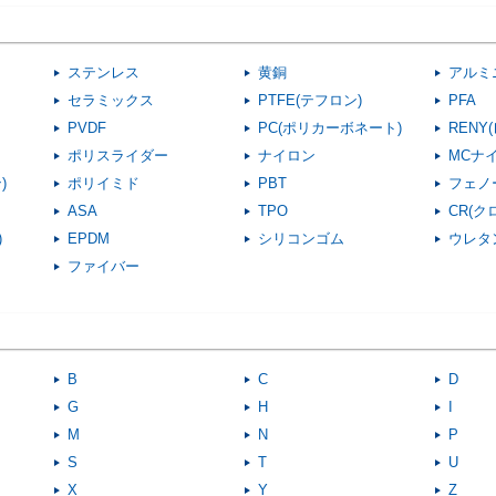
0.1
UUW-0308-01BH
180
58
0.2
UUW-0308-02BH
180
58
0.3
UUW-0308-03BH
180
58
ステンレス
黄銅
アルミ
0.5
セラミックス
UUW-0308-05BH
PTFE(テフロン)
180
PFA
58
PVDF
PC(ポリカーボネート)
RENY
0.8
UUW-0308-08BH
180
58
ポリスライダー
ナイロン
MCナ
1.0
UUW-0308-10BH
180
58
)
ポリイミド
PBT
フェノ
1.5
UUW-0308-15BH
480
265
ASA
TPO
CR(
2.0
UUW-0308-20BH
480
265
)
EPDM
シリコンゴム
ウレタ
2.5
ファイバー
UUW-0308-25BH
490
268
3.0
UUW-0308-30BH
490
268
3.5
UUW-0308-35BH
490
270
4.0
UUW-0308-40BH
510
278
B
C
D
4.5
UUW-0308-45BH
510
278
G
H
I
5.0
UUW-0308-50BH
510
280
M
N
P
S
T
U
0.1
UUW-0309-01BH
180
60
X
Y
Z