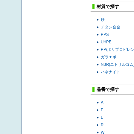
材質で探す
鉄
チタン合金
PPS
UHPE
PP(ポリプロピレン
ガラエポ
8.0
NBR(ニトリルゴム
ハネナイト
品番で探す
A
F
L
3.2
R
W