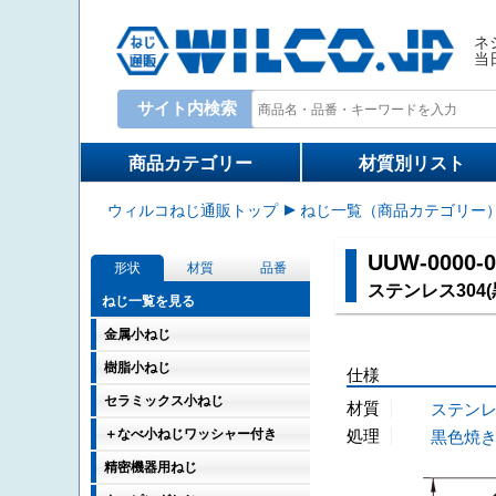
ネ
当
サイト内検索
Write your search query here
商品カテゴリー
材質別リスト
ウィルコねじ通販トップ
ねじ一覧（商品カテゴリー
UUW-0000-
形状
材質
品番
ステンレス304
ねじ一覧を見る
金属小ねじ
樹脂小ねじ
仕様
セラミックス小ねじ
材質
ステンレス
＋なべ小ねじワッシャー付き
処理
黒色焼
精密機器用ねじ