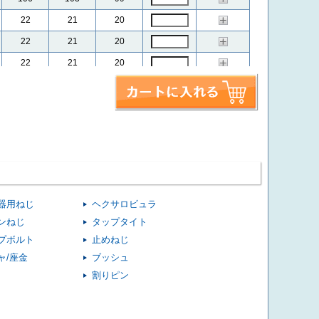
22
21
20
22
21
20
22
21
20
22
21
20
22
21
20
22
21
20
105
102
98
106
103
99
106
103
99
器用ねじ
ヘクサロビュラ
106
103
99
ンねじ
タップタイト
107
104
100
プボルト
止めねじ
109
106
102
ャ/座金
ブッシュ
割りピン
110
107
103
110
107
103