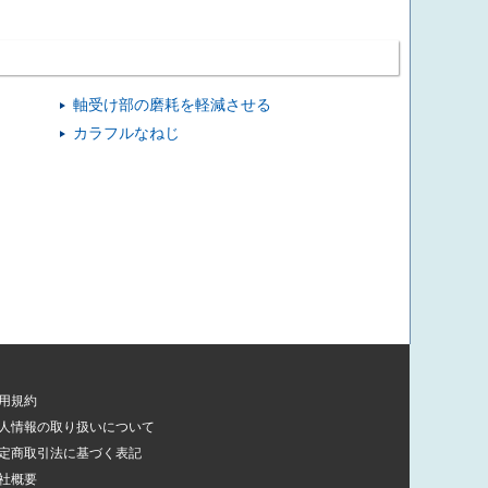
24
23
22
24
23
22
24
23
22
24
23
22
軸受け部の磨耗を軽減させる
24
カラフルなねじ
23
22
109
106
102
110
107
103
110
107
103
111
108
104
112
109
105
115
112
108
115
112
108
116
113
109
用規約
人情報の取り扱いについて
25
24
23
定商取引法に基づく表記
25
24
23
社概要