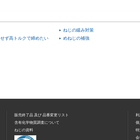
0.2
UUW-0309-02BH
180
60
0.3
UUW-0309-03BH
180
60
0.5
UUW-0309-05BH
180
60
0.8
UUW-0309-08BH
180
60
ねじの緩み対策
にせず高トルクで締めたい
1.0
UUW-0309-10BH
めねじの補強
180
60
1.5
UUW-0309-15BH
500
273
2.0
UUW-0309-20BH
500
275
2.5
UUW-0309-25BH
500
275
3.0
UUW-0309-30BH
510
278
3.5
UUW-0309-35BH
510
280
4.0
UUW-0309-40BH
520
288
4.5
UUW-0309-45BH
520
288
5.0
UUW-0309-50BH
530
290
販売終了品
及び
品番変更リスト
利
0.1
含有化学物質調査について
UUW-0310-01BH
180
63
個
ねじの資料
特
0.2
UUW-0310-02BH
180
63
会