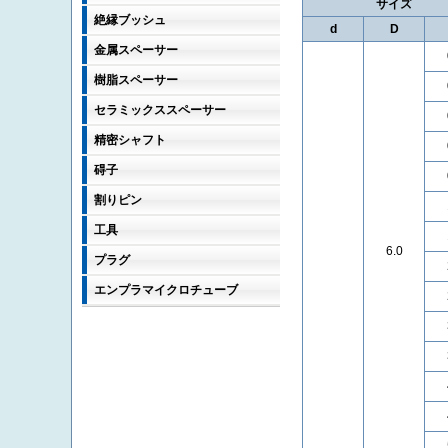
サイズ
絶縁ブッシュ
d
D
金属スペーサー
樹脂スペーサー
セラミックススペーサー
精密シャフト
碍子
割りピン
工具
6.0
プラグ
エンプラマイクロチューブ