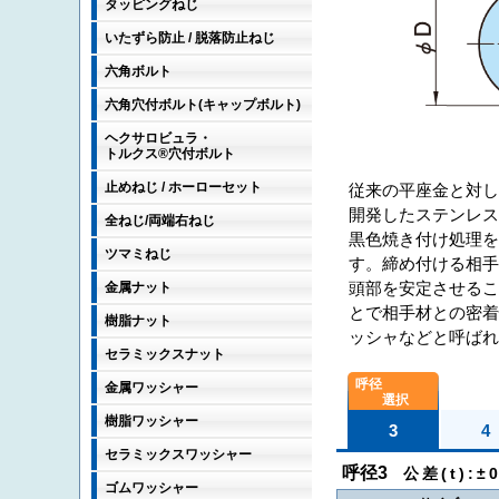
タッピングねじ
いたずら防止 / 脱落防止ねじ
六角ボルト
六角穴付ボルト(キャップボルト)
ヘクサロビュラ・
トルクス®穴付ボルト
止めねじ / ホーローセット
従来の平座金と対
開発したステンレス
全ねじ/両端右ねじ
黒色焼き付け処理を施
ツマミねじ
す。締め付ける相
頭部を安定させる
金属ナット
とで相手材との密
樹脂ナット
ッシャなどと呼ばれ
セラミックスナット
金属ワッシャー
樹脂ワッシャー
3
4
セラミックスワッシャー
呼径3
公差(t):±0
ゴムワッシャー