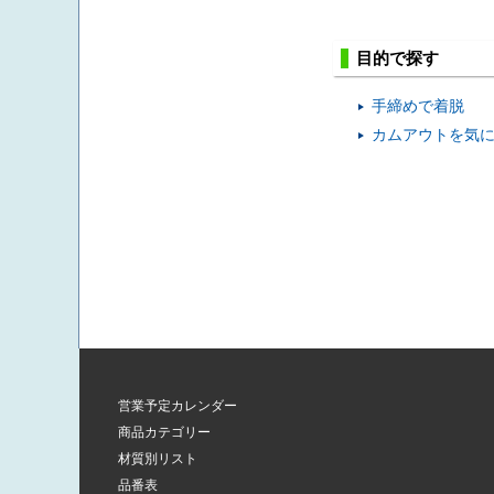
目的で探す
手締めで着脱
カムアウトを気
9.0
営業予定カレンダー
商品カテゴリー
材質別リスト
品番表