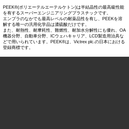
PEEK®(ポリエーテルエーテルケトン)は半結晶性の最高級性能
を有するスーパーエンジニアリングプラスチックです。
エンプラのなかでも最高レベルの耐薬品性を有し、PEEKを溶
解する唯一の汎用化学品は濃硫酸だけです。
また、耐熱性、耐摩耗性、難燃性、耐加水分解性にも優れ、OA
機器分野、自動車分野、ICウェハキャリア、LCD製造用治具な
どで用いられています。PEEK®は、Victrex plc.の日本における
登録商標です。
【商品ラインナップ】小ねじ、精密機器用ねじ、止めねじ、ボ
ルト、キャップボルト、ナット、ブッシュ、スペーサー
ＲＯＨＳ指令使用制限６物質は含有しておりません。（鉛・カ
ドミウム・水銀・六価クロム・ＰＢＢ・ＰＢＤＥ）
連続使用温度 180℃
燃焼性 UL94 V-0