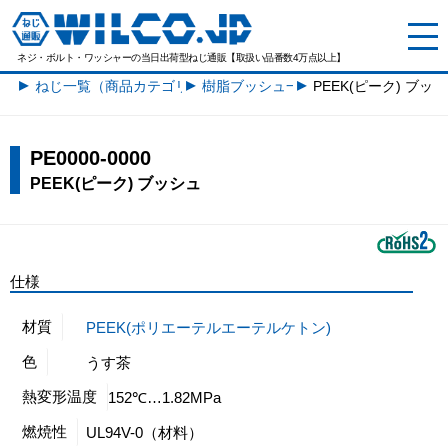
ネジ・ボルト・ワッシャーの
当日出荷型ねじ通販【取扱い品番数4万点以上】
ねじ一覧（商品カテゴリー）
樹脂ブッシュ一覧
PEEK(ピーク) ブッ
PE0000-0000
PEEK(ピーク) ブッシュ
仕様
材質
PEEK(ポリエーテルエーテルケトン)
色
うす茶
熱変形温度
152℃…1.82MPa
燃焼性
UL94V-0（材料）