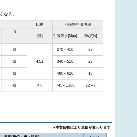
高くなる。
比重
引張特性 参考値
Ti
[%]
引張強さ[Mpa]
伸び[%]
残
270～410
27
残
4.51
340～510
23
残
480～620
18
残
4.8
745～1100
12～7
単価