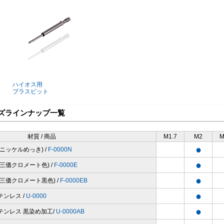
ハイオス用
プラスビット
ズラインナップ一覧
材質 / 商品
M1.7
M2
M
●
(ニッケルめっき) /
F-0000N
●
(三価クロメート色) /
F-0000E
●
(三価クロメート黒色) /
F-0000EB
●
テンレス /
U-0000
●
テンレス 黒染め加工/
U-0000AB