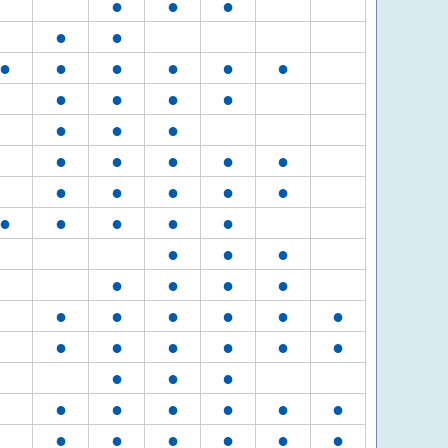
●
●
●
●
●
●
●
●
●
●
●
●
●
●
●
●
●
●
●
●
●
●
●
●
●
●
●
●
●
●
●
●
●
●
●
●
●
●
●
●
●
●
●
●
●
●
●
●
●
●
●
●
●
●
●
●
●
●
●
●
●
●
●
●
●
●
●