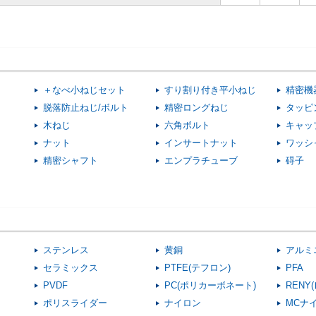
＋なべ小ねじセット
すり割り付き平小ねじ
精密機
脱落防止ねじ/ボルト
精密ロングねじ
タッピ
木ねじ
六角ボルト
キャッ
ナット
インサートナット
ワッシ
精密シャフト
エンプラチューブ
碍子
ステンレス
黄銅
アルミ
セラミックス
PTFE(テフロン)
PFA
PVDF
PC(ポリカーボネート)
RENY
ポリスライダー
ナイロン
MCナ