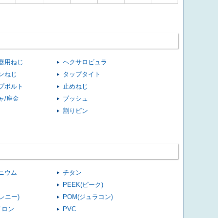
器用ねじ
ヘクサロビュラ
ンねじ
タップタイト
プボルト
止めねじ
ャ/座金
ブッシュ
割りピン
ニウム
チタン
PEEK(ピーク)
(レニー)
POM(ジュラコン)
イロン
PVC