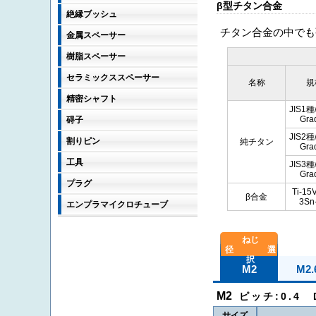
β型チタン合金
絶縁ブッシュ
チタン合金の中でも強
金属スペーサー
樹脂スペーサー
セラミックススペーサー
名称
規
精密シャフト
JIS1種
Gra
碍子
JIS2種
割りピン
純チタン
Gra
工具
JIS3種
Gra
プラグ
Ti-15
β合金
3Sn
エンプラマイクロチューブ
M2
M2.
M2
ピッチ:0.4 D
サイズ