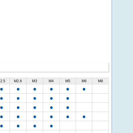
2.5
M2.6
M3
M4
M5
M6
M8
●
●
●
●
●
●
●
●
●
●
●
●
●
●
●
●
●
●
●
●
●
●
●
●
●
●