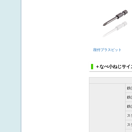
段付プラスビット
＋なべ小ねじサイ
鉄
鉄
鉄
ス
ス