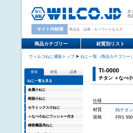
ネ
当
サイト内検索
Write your search query here
商品カテゴリー
材質別リスト
ウィルコねじ通販トップ
ねじ一覧（商品カテゴリー
TI-0000
形状
材質
品番
チタン ＋なべ
ねじ一覧を見る
金属小ねじ
樹脂小ねじ
仕様
セラミックス小ねじ
材質
純チタ
＋なべ小ねじワッシャー付き
規格
FRS 990
精密機器用ねじ