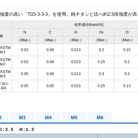
度の高い「Ti15-3-3-3」を使用。純チタンと比べ約2.5倍強度が
化学成分[mass%]
N
C
H
Fe
O
格
（Max.）
（Max.）
（Max.）
（Max.）
（Max.）
/ASTM
0.03
0.08
0.013
0.2
0.15
de1
/ASTM
0.03
0.08
0.013
0.25
0.2
de2
/ASTM
0.05
0.08
0.013
0.3
0.3
de3
V-3Cr-
0.05
0.05
0.015
0.25
0.13
-3Al
6
M3
M4
M5
M6
:3.5 H:1.3