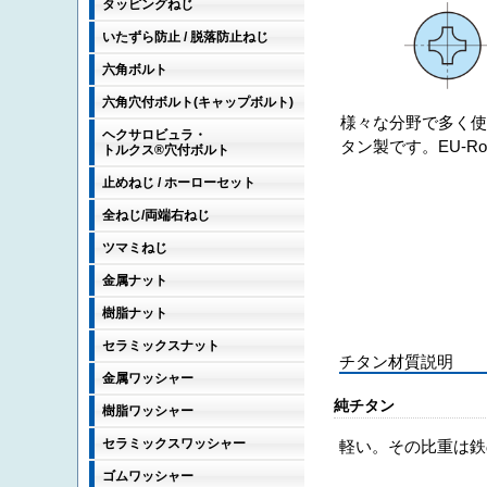
タッピングねじ
いたずら防止 / 脱落防止ねじ
六角ボルト
六角穴付ボルト(キャップボルト)
様々な分野で多く
ヘクサロビュラ・
タン製です。EU-R
トルクス®穴付ボルト
止めねじ / ホーローセット
全ねじ/両端右ねじ
ツマミねじ
金属ナット
樹脂ナット
セラミックスナット
チタン材質説明
金属ワッシャー
純チタン
樹脂ワッシャー
セラミックスワッシャー
軽い。その比重は鉄
ゴムワッシャー