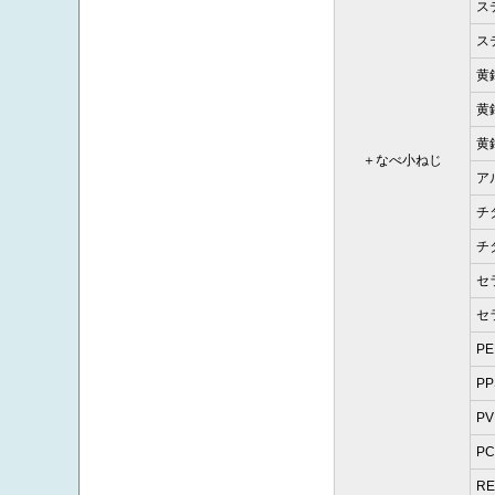
ステ
ス
黄
黄銅
黄
＋なべ小ねじ
ア
チ
チ
セ
セ
PE
PP
PV
P
RE