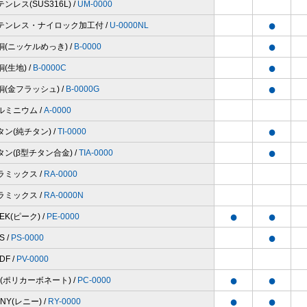
ンレス(SUS316L) /
UM-0000
●
テンレス・ナイロック加工付 /
U-0000NL
●
銅(ニッケルめっき) /
B-0000
●
(生地) /
B-0000C
●
銅(金フラッシュ) /
B-0000G
ルミニウム /
A-0000
●
タン(純チタン) /
TI-0000
●
タン(β型チタン合金) /
TIA-0000
ラミックス /
RA-0000
ラミックス /
RA-0000N
●
●
EK(ピーク) /
PE-0000
●
S /
PS-0000
DF /
PV-0000
●
●
C(ポリカーボネート) /
PC-0000
●
●
NY(レニー) /
RY-0000