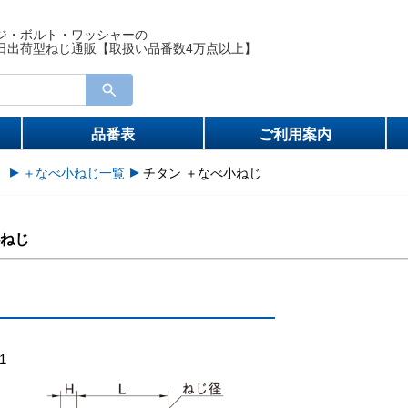
ジ・ボルト・ワッシャーの
日出荷型ねじ通販【取扱い品番数4万点以上】
品番表
ご利用案内
）
＋なべ小ねじ一覧
チタン ＋なべ小ねじ
小ねじ
ン
1