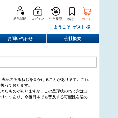
新規登録
ログイン
カート
注文履歴
検討中
ようこそ ゲスト 様
お問い合わせ
会社概要
どと表記のあるねじを見かけることがあります。これ
り扱っております。
様々なものがありますが、この星形状のねじ穴はヨ
なりつつあり、今後日本でも普及する可能性を秘め