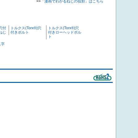
>>
「漫画でわかるねじの役割」はこちら
穴付
トルクス(Torx®)穴
トルクス(Torx®)穴
ねじ
付きボルト
付きローヘッドボル
ト
L字