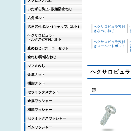
タッピングねじ
いたずら防止 / 脱落防止ねじ
六角ボルト
六角穴付ボルト(キャップボルト)
ヘクサロビュラ穴付
きなべ小ねじ
ヘクサロビュラ・
トルクス®穴付ボルト
ヘクサロビュラ穴付
きローヘッドボルト
止めねじ / ホーローセット
全ねじ/両端右ねじ
ツマミねじ
ヘクサロビュラ
金属ナット
樹脂ナット
鉄
セラミックスナット
金属ワッシャー
樹脂ワッシャー
セラミックスワッシャー
ゴムワッシャー