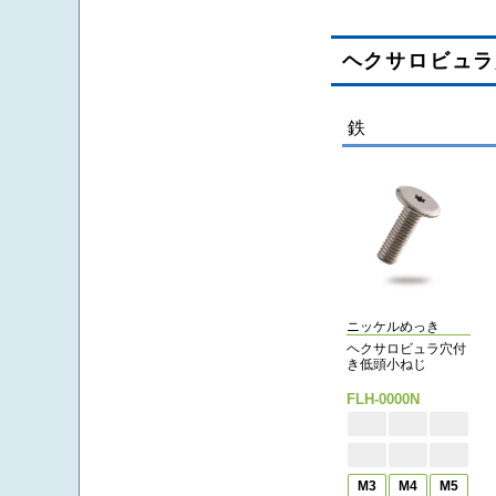
ヘクサロビュラ
鉄
ニッケルめっき
ヘクサロビュラ穴付
き低頭小ねじ
FLH-0000N
M3
M4
M5