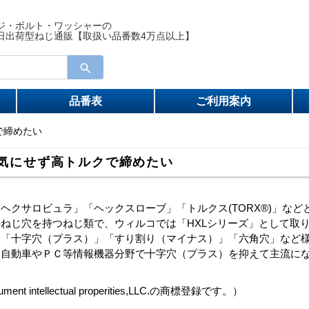
ジ・ボルト・ワッシャーの
日出荷型ねじ通販【取扱い品番数4万点以上】
品番表
ご利用案内
で締めたい
気にせず高トルクで締めたい
ヘクサロビュラ」「ヘックスローブ」「トルクス(TORX®)」な
ねじ穴を持つねじ類で、ウィルコでは「HXLシリーズ」として取
は「十字穴（プラス）」「すり割り（マイナス）」「六角穴」など
に自動車やＰＣ等情報機器分野で十字穴（プラス）を抑えて主流に
nt intellectual properities,LLC.の商標登録です。）