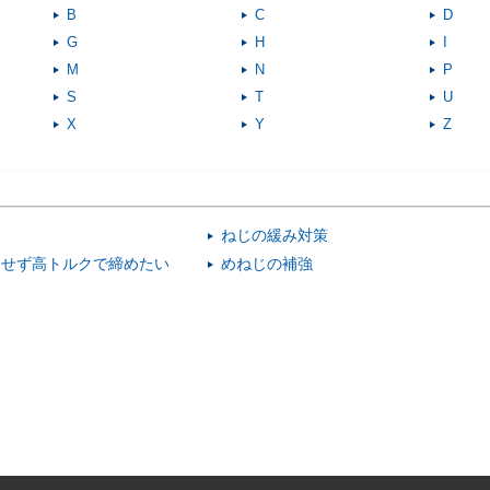
B
C
D
G
H
I
M
N
P
S
T
U
X
Y
Z
ねじの緩み対策
にせず高トルクで締めたい
めねじの補強