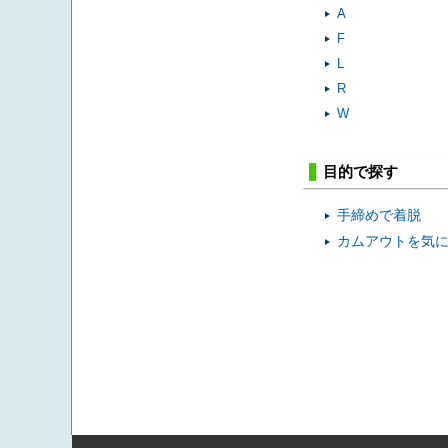
A
F
L
R
W
目的で探す
手締めで着脱
カムアウトを気