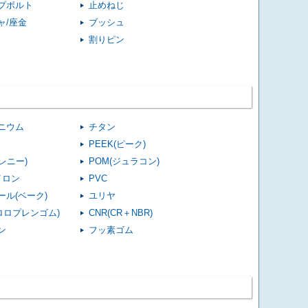
プボルト
止めねじ
ャ/座金
ブッシュ
割りピン
ニウム
チタン
PEEK(ピーク)
(レニー)
POM(ジュラコン)
イロン
PVC
ール(ベーク)
ユリヤ
クロロプレンゴム)
CNR(CR＋NBR)
ン
フッ素ゴム