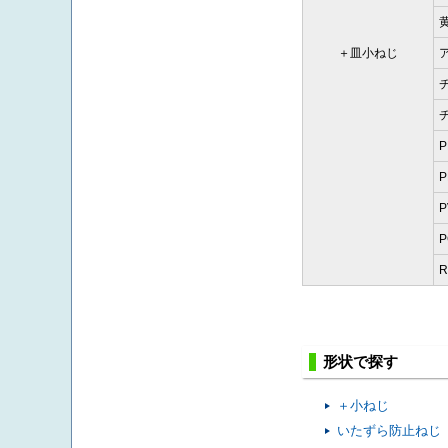
＋皿小ねじ
P
P
P
R
形状で探す
＋小ねじ
いたずら防止ねじ