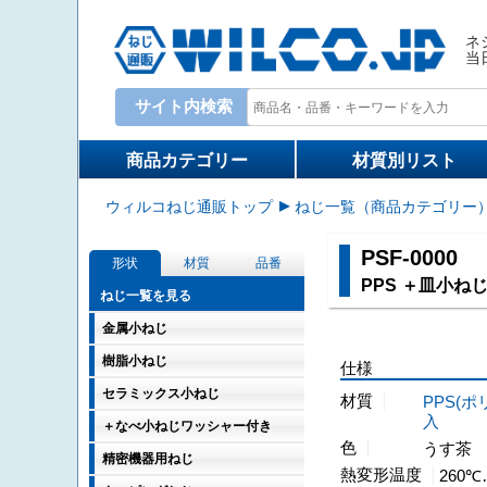
ネ
当
サイト内検索
Write your search query here
商品カテゴリー
材質別リスト
ウィルコねじ通販トップ
ねじ一覧（商品カテゴリー
PSF-0000
形状
材質
品番
PPS ＋皿小ね
ねじ一覧を見る
金属小ねじ
樹脂小ねじ
仕様
セラミックス小ねじ
材質
PPS(
入
＋なべ小ねじワッシャー付き
色
うす茶
精密機器用ねじ
熱変形温度
260℃