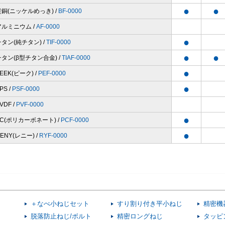
●
●
黄銅(ニッケルめっき) /
BF-0000
アルミニウム /
AF-0000
●
チタン(純チタン) /
TIF-0000
●
●
チタン(β型チタン合金) /
TIAF-0000
●
EEK(ピーク) /
PEF-0000
●
PS /
PSF-0000
VDF /
PVF-0000
●
PC(ポリカーボネート) /
PCF-0000
●
ENY(レニー) /
RYF-0000
＋なべ小ねじセット
すり割り付き平小ねじ
精密機
脱落防止ねじ/ボルト
精密ロングねじ
タッピ