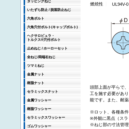
タッピングねじ
燃焼性
UL94V
いたずら防止 / 脱落防止ねじ
六角ボルト
六角穴付ボルト(キャップボルト)
ヘクサロビュラ・
トルクス®穴付ボルト
止めねじ / ホーローセット
全ねじ/両端右ねじ
ツマミねじ
金属ナット
樹脂ナット
頭部上面が平らで、
セラミックスナット
工を施す必要があり
能です。また、耐薬品
金属ワッシャー
樹脂ワッシャー
※ロット、各種条件
セラミックスワッシャー
※外観に黒点（スラ
※ねじ部の寸法管理
ゴムワッシャー