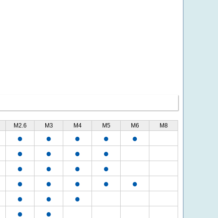
M2.6
M3
M4
M5
M6
M8
●
●
●
●
●
●
●
●
●
●
●
●
●
●
●
●
●
●
●
●
●
●
●