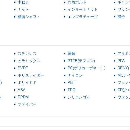
木ねじ
六角ボルト
キャッ
ナット
インサートナット
ワッシ
精密シャフト
エンプラチューブ
碍子
ステンレス
黄銅
アルミ
セラミックス
PTFE(テフロン)
PFA
PVDF
PC(ポリカーボネート)
RENY
ポリスライダー
ナイロン
MCナ
)
ポリイミド
PBT
フェノ
ASA
TPO
CR(
)
EPDM
シリコンゴム
ウレタ
ファイバー