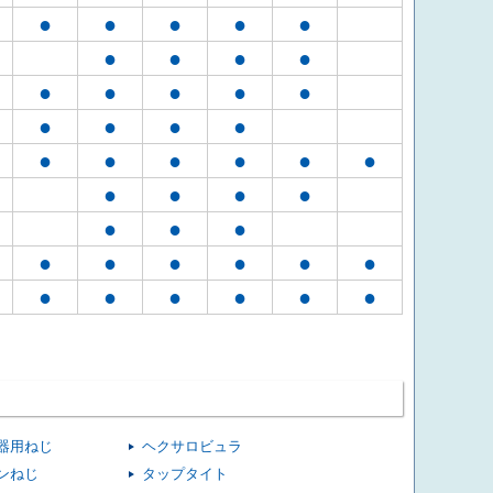
●
●
●
●
●
●
●
●
●
●
●
●
●
●
●
●
●
●
●
●
●
●
●
●
●
●
●
●
●
●
●
●
●
●
●
●
●
●
●
●
●
●
●
器用ねじ
ヘクサロビュラ
ンねじ
タップタイト