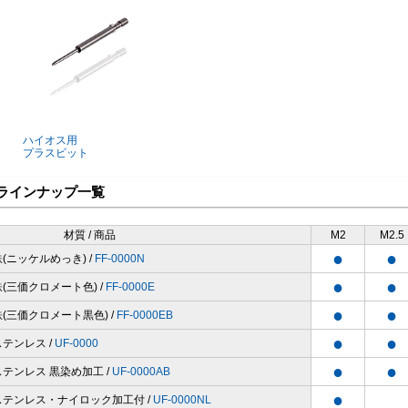
ハイオス用
プラスビット
ラインナップ一覧
材質 / 商品
M2
M2.5
●
●
鉄(ニッケルめっき) /
FF-0000N
●
●
鉄(三価クロメート色) /
FF-0000E
●
●
鉄(三価クロメート黒色) /
FF-0000EB
●
●
ステンレス /
UF-0000
●
●
ステンレス 黒染め加工 /
UF-0000AB
●
ステンレス・ナイロック加工付 /
UF-0000NL