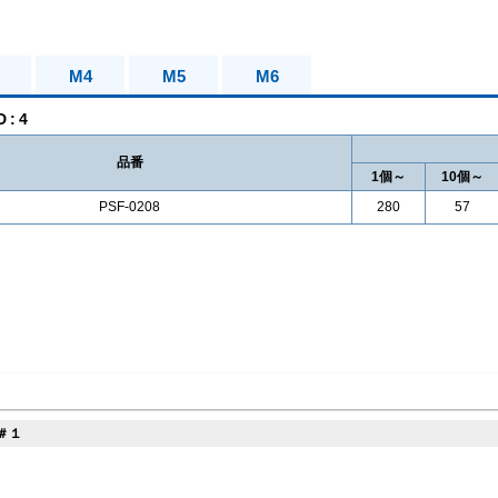
M4
M5
M6
D:4
品番
1個～
10個～
PSF-0208
280
57
＃１