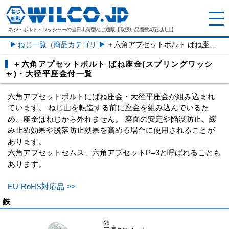
ネジ・ボルト・ワッシャーの
当日出荷型ねじ通販【取扱い品番数4万点以上】
ねじ一覧（商品カテゴリー）
＋六角アプセットボルト ばね座金(スプリングワッシャ)・大径平座金付一覧
＋六角アプセットボルト ばね座金(スプリングワッシ
ャ)・大径平座金付一覧
六角アプセットボルトにばね座金・大径平座金が組み込まれ
ています。 ねじ山を転造する前に座金を組み込んでいるた
め、座金はねじから外れません。 座面の安定や陥没防止、緩
み止め効果や脱落防止効果を高める場合に使用されることが
あります。
六角アプセットセムス、六角アプセットP=3と呼ばれることも
あります。
EU-RoHS対応品 >>
鉄
鉄