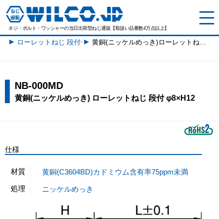
ネジ・ボルト・ワッシャーの
当日出荷型ねじ通販【取扱い品番数4万点以上】
ローレットねじ 段付一覧
黄銅(ニッケルめっき)ローレットねじ 段付 φ8×H12
NB-000MD
黄銅(ニッケルめっき) ローレットねじ 段付 φ8×H12
仕様
材質
黄銅(C3604BD)カドミウム含有率75ppm未満
処理
ニッケルめっき