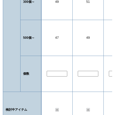
300個～
49
51
500個～
47
49
個数
検討中アイテム