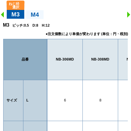
M3
M4
M3
ピッチ:0.5 D:8 H:12
品番
NB-306MD
NB-308MD
N
サイズ
L
6
8