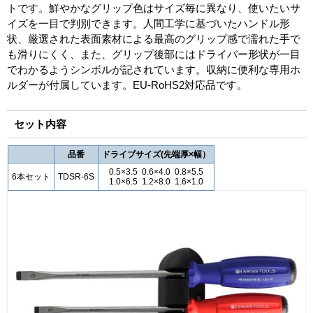
トです。鮮やかなグリップ色はサイズ毎に異なり、使いたいサ
イズを一目で判別できます。人間工学に基づいたハンドル形
状、厳選された表面素材による最高のグリップ感で濡れた手で
も滑りにくく、また、グリップ後部にはドライバー形状が一目
でわかるようシンボルが記されています。収納に便利な専用ホ
ルダーが付属しています。EU-RoHS2対応品です。
セット内容
品番
ドライブサイズ(先端厚×幅）
0.5×3.5 0.6×4.0 0.8×5.5
6本セット
TDSR-6S
1.0×6.5 1.2×8.0 1.6×1.0