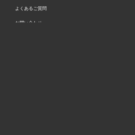
よくあるご質問
お問い合わせ
特集一覧ページ
動画一覧ページ
販売終了品
及び
品番変更リスト
含有化学物質調査について
ねじの資料