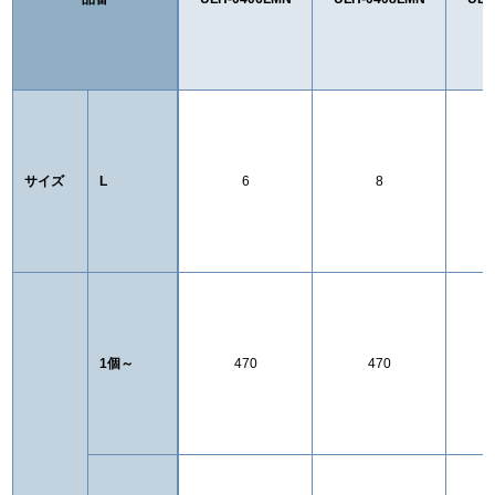
サイズ
L
6
8
1個～
470
470