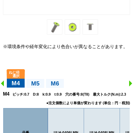
※環境条件や経年変化により色合いが異なることがあります。
M4
M5
M6
M4
ピッチ:0.7 D:8 k:0.9 t:0.9 穴の番号:8(T8) 最大トルク(N.m):2.3
品番
ULH-0406LMN
ULH-0408LMN
ULH