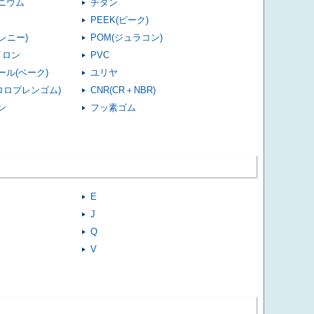
ニウム
チタン
PEEK(ピーク)
(レニー)
POM(ジュラコン)
イロン
PVC
ール(ベーク)
ユリヤ
クロロプレンゴム)
CNR(CR＋NBR)
ン
フッ素ゴム
E
J
Q
V