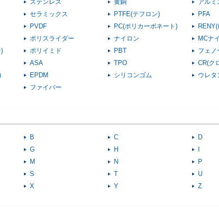
ステンレス
黄銅
アルミ
セラミックス
PTFE(テフロン)
PFA
PVDF
PC(ポリカーボネート)
RENY
ポリスライダー
ナイロン
MCナ
)
ポリイミド
PBT
フェノ
ASA
TPO
CR(
)
EPDM
シリコンゴム
ウレタ
ファイバー
B
C
D
G
H
I
M
N
P
S
T
U
X
Y
Z