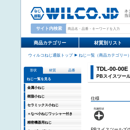
ネ
当
サイト内検索
Write your search query here
商品カテゴリー
材質別リスト
ウィルコねじ通販トップ
ねじ一覧（商品カテゴリー
TDL-00-00E
形状
材質
品番
PBスイスツー
ねじ一覧を見る
金属小ねじ
樹脂小ねじ
仕様
セラミックス小ねじ
＋なべ小ねじワッシャー付き
精密機器用ねじ
PBスイスツールズ