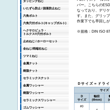
タッピングねじ
バー。こちらのES
いたずら防止 / 脱落防止ねじ
なっており、デリ
す。また、グリッ
六角ボルト
作業下でも早回しが
六角穴付ボルト(キャップボルト)
ヘクサロビュラ・
※規格：DIN ISO 87
トルクス®穴付ボルト
止めねじ / ホーローセット
全ねじ/両端右ねじ
ツマミねじ
金属ナット
樹脂ナット
セラミックスナット
Dサイズ＝ドラ
金属ワッシャー
サイズ
樹脂ワッシャー
D
軸径
サイズ
(Φmm)
(
セラミックスワッシャー
#0
ゴムワッシャー