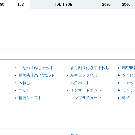
80
163
TDL-1-80E
2080
2060
＋なべ小ねじセット
すり割り付き平小ねじ
精密機
脱落防止ねじ/ボルト
精密ロングねじ
タッピ
木ねじ
六角ボルト
キャッ
ナット
インサートナット
ワッシ
精密シャフト
エンプラチューブ
碍子