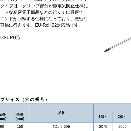
Dタイプは、グリップ部分が静電気防止仕様に
ケートな精密電子部品などの組立てに最適で
プエンドが回転する仕様になっており、緻密な
容易に行えます。EU-RoHS2対応品です。
64-1 PH形
イブサイズ（穴の番号）
品番
軸長
全長
1個～
2個～
mm)
(mm)
60
158
TDL-0-60E
2070
2050