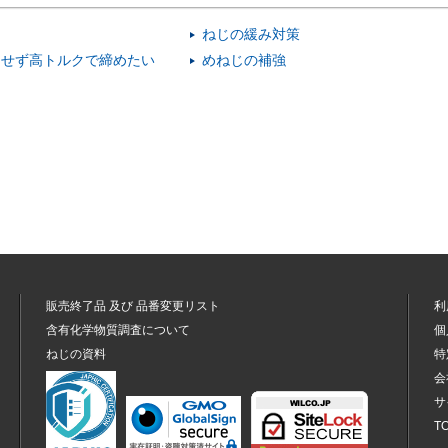
ねじの緩み対策
にせず高トルクで締めたい
めねじの補強
販売終了品
及び
品番変更リスト
利
含有化学物質調査について
個
ねじの資料
特
会
サ
T