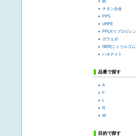
鉄
チタン合金
PPS
UHPE
PP(ポリプロピレン
ガラエポ
NBR(ニトリルゴム
ハネナイト
品番で探す
A
F
L
R
W
目的で探す