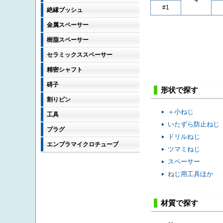
4
#1
絶縁ブッシュ
金属スペーサー
樹脂スペーサー
セラミックススペーサー
精密シャフト
碍子
形状で探す
割りピン
＋小ねじ
工具
いたずら防止ねじ
プラグ
ドリルねじ
エンプラマイクロチューブ
ツマミねじ
スペーサー
ねじ用工具ほか
材質で探す