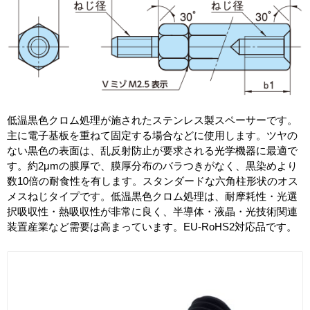
低温黒色クロム処理が施されたステンレス製スペーサーです。
主に電子基板を重ねて固定する場合などに使用します。ツヤの
ない黒色の表面は、乱反射防止が要求される光学機器に最適で
す。約2μmの膜厚で、膜厚分布のバラつきがなく、黒染めより
数10倍の耐食性を有します。スタンダードな六角柱形状のオス
メスねじタイプです。低温黒色クロム処理は、耐摩耗性・光選
択吸収性・熱吸収性が非常に良く、半導体・液晶・光技術関連
装置産業など需要は高まっています。EU-RoHS2対応品です。