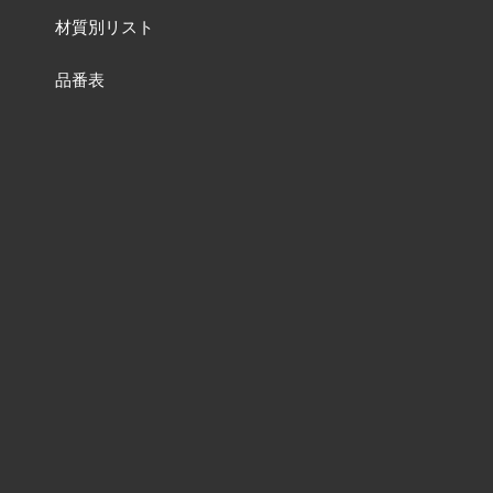
材質別リスト
品番表
ご利用案内
よくあるご質問
お問い合わせ
特集一覧ページ
動画一覧ページ
販売終了品
及び
品番変更リスト
含有化学物質調査について