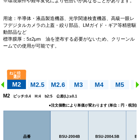
※環境条件や経年変化により色合いが異なることがあります。
用途：半導体・液晶製造機器、光学関連検査機器、高級一眼レ
フデジタルカメラの上蓋・絞り部品、LMガイド・ギア等精密駆
動部品など
標準膜厚：5±2μm 油を塗布する必要がないため、クリーンル
ームでの使用が可能です。
M2
M2.5
M2.6
M3
M4
M5
M2
ピッチ:0.4 H:4 b2:5 公差(L):±0.1
品番
BSU-2004B
BSU-2004.5B
BS