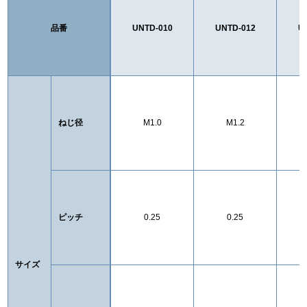
品番
UNTD-010
UNTD-012
U
ねじ径
M1.0
M1.2
ピッチ
0.25
0.25
サイズ