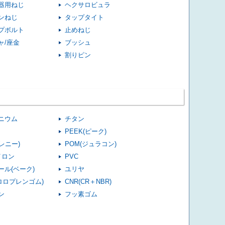
器用ねじ
ヘクサロビュラ
ンねじ
タップタイト
プボルト
止めねじ
ャ/座金
ブッシュ
割りピン
ニウム
チタン
PEEK(ピーク)
(レニー)
POM(ジュラコン)
イロン
PVC
ール(ベーク)
ユリヤ
クロロプレンゴム)
CNR(CR＋NBR)
ン
フッ素ゴム