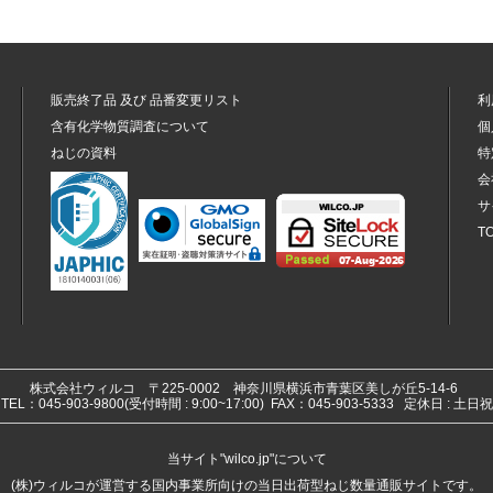
販売終了品
及び
品番変更リスト
利
含有化学物質調査について
個
ねじの資料
特
会
サ
T
株式会社ウィルコ
〒225-0002 神奈川県横浜市青葉区美しが丘5-14-6
TEL：045-903-9800(受付時間 : 9:00~17:00) FAX：045-903-5333 定休日 : 土日祝
当サイト"wilco.jp"について
(株)ウィルコが運営する国内事業所向けの当日出荷型ねじ数量通販サイトです。