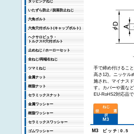
タッピングねじ
いたずら防止 / 脱落防止ねじ
六角ボルト
六角穴付ボルト(キャップボルト)
ヘクサロビュラ・
トルクス®穴付ボルト
止めねじ / ホーローセット
全ねじ/両端右ねじ
手で締め付けること
ツマミねじ
高さ12)。ニッケ
金属ナット
施され、マイナス
樹脂ナット
す。カバーや蓋な
EU-RoHS2対応品
セラミックスナット
金属ワッシャー
樹脂ワッシャー
M3
セラミックスワッシャー
M3
ピッチ:0.5 
ゴムワッシャー