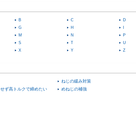
B
C
D
G
H
I
M
N
P
S
T
U
X
Y
Z
ねじの緩み対策
にせず高トルクで締めたい
めねじの補強