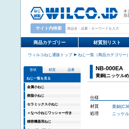
ネ
当
サイト内検索
検索キーワード入力
商品カテゴリー
材質別リスト
ウィルコねじ通販トップ
ねじ一覧（商品カテゴリー
NB-000EA
形状
材質
品番
黄銅(ニッケルめ
ねじ一覧を見る
金属小ねじ
樹脂小ねじ
仕様
セラミックス小ねじ
材質
黄銅(C3
＋なべ小ねじワッシャー付き
処理
ニッケ
精密機器用ねじ