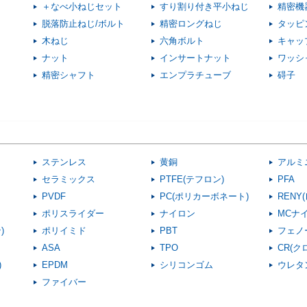
＋なべ小ねじセット
すり割り付き平小ねじ
精密機
脱落防止ねじ/ボルト
精密ロングねじ
タッピ
木ねじ
六角ボルト
キャッ
ナット
インサートナット
ワッシ
精密シャフト
エンプラチューブ
碍子
ステンレス
黄銅
アルミ
セラミックス
PTFE(テフロン)
PFA
PVDF
PC(ポリカーボネート)
RENY
ポリスライダー
ナイロン
MCナ
)
ポリイミド
PBT
フェノ
ASA
TPO
CR(
)
EPDM
シリコンゴム
ウレタ
ファイバー