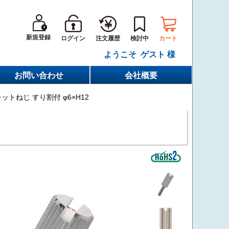
新規登録
ログイン
カート
注文履歴
検討中
ようこそ ゲスト 様
お問い合わせ
会社概要
トねじ すり割付 φ6×H12