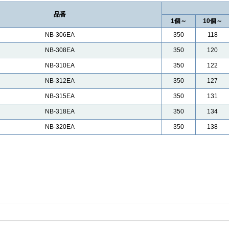
品番
1個～
10個～
NB-306EA
350
118
NB-308EA
350
120
NB-310EA
350
122
NB-312EA
350
127
NB-315EA
350
131
NB-318EA
350
134
NB-320EA
350
138