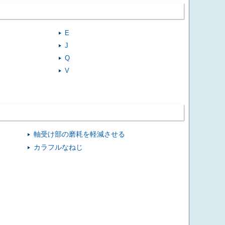
E
J
Q
V
軸受け部の磨耗を軽減させる
カラフルなねじ