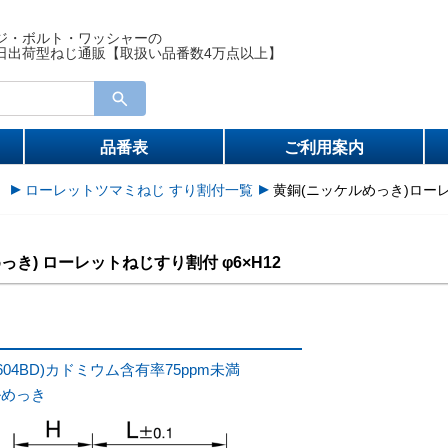
ジ・ボルト・ワッシャーの
日出荷型ねじ通販【取扱い品番数4万点以上】
品番表
ご利用案内
）
ローレットツマミねじ すり割付一覧
黄銅(ニッケルめっき)ローレッ
っき) ローレットねじすり割付 φ6×H12
604BD)カドミウム含有率75ppm未満
ルめっき