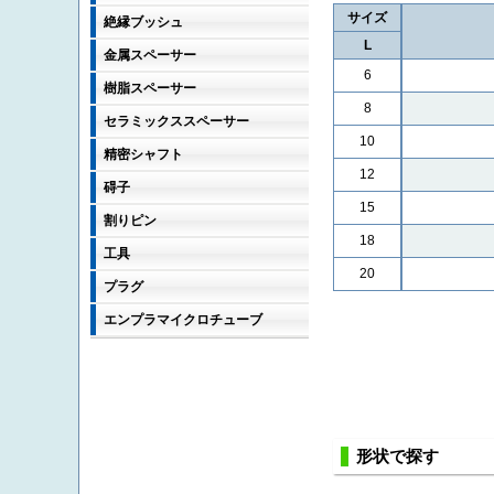
サイズ
絶縁ブッシュ
L
金属スペーサー
6
樹脂スペーサー
8
セラミックススペーサー
10
精密シャフト
12
碍子
15
割りピン
18
工具
20
プラグ
エンプラマイクロチューブ
形状で探す