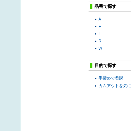
品番で探す
A
F
L
R
W
目的で探す
手締めで着脱
カムアウトを気