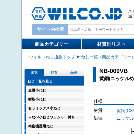
ネ
当
サイト内検索
検索キーワード入力
商品カテゴリー
材質別リスト
ウィルコねじ通販トップ
ねじ一覧（商品カテゴリー
NB-000VB
形状
材質
品番
黄銅(ニッケルめ
ねじ一覧を見る
金属小ねじ
樹脂小ねじ
仕様
セラミックス小ねじ
材質
黄銅(C3
＋なべ小ねじワッシャー付き
処理
ニッケ
精密機器用ねじ