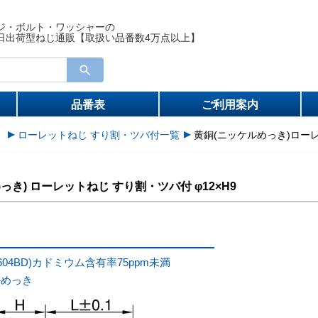
ジ・ボルト・ワッシャーの
日出荷型ねじ通販【取扱い品番数4万点以上】
品番表
ご利用案内
）
ローレットねじ すり割・ツバ付一覧
黄銅(ニッケルめっき)ローレ
っき) ローレットねじ すり割・ツバ付 φ12×H9
604BD)カドミウム含有率75ppm未満
ルめっき