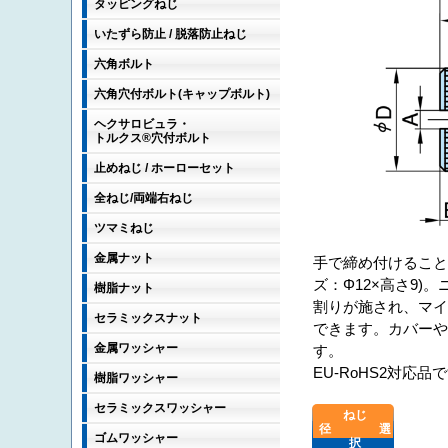
タッピングねじ
いたずら防止 / 脱落防止ねじ
六角ボルト
六角穴付ボルト(キャップボルト)
ヘクサロビュラ・
トルクス®穴付ボルト
止めねじ / ホーローセット
全ねじ/両端右ねじ
ツマミねじ
金属ナット
手で締め付けること
ズ：Φ12×高さ9
樹脂ナット
割りが施され、マ
セラミックスナット
できます。カバー
金属ワッシャー
す。
EU-RoHS2対応品
樹脂ワッシャー
セラミックスワッシャー
ゴムワッシャー