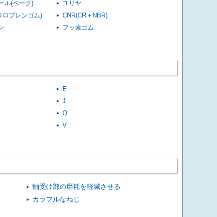
ール(ベーク)
ユリヤ
クロロプレンゴム)
CNR(CR＋NBR)
ン
フッ素ゴム
E
J
Q
V
軸受け部の磨耗を軽減させる
カラフルなねじ