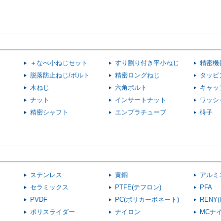
＋なべ小ねじセット
すり割り付き平小ねじ
精密機
脱落防止ねじ/ボルト
精密ロングねじ
タッピ
木ねじ
六角ボルト
キャッ
ナット
インサートナット
ワッシ
精密シャフト
エンプラチューブ
碍子
ステンレス
黄銅
アルミ
セラミックス
PTFE(テフロン)
PFA
PVDF
PC(ポリカーボネート)
RENY
ポリスライダー
ナイロン
MCナ