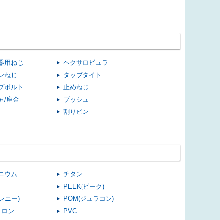
器用ねじ
ヘクサロビュラ
ンねじ
タップタイト
プボルト
止めねじ
ャ/座金
ブッシュ
割りピン
ニウム
チタン
PEEK(ピーク)
(レニー)
POM(ジュラコン)
イロン
PVC