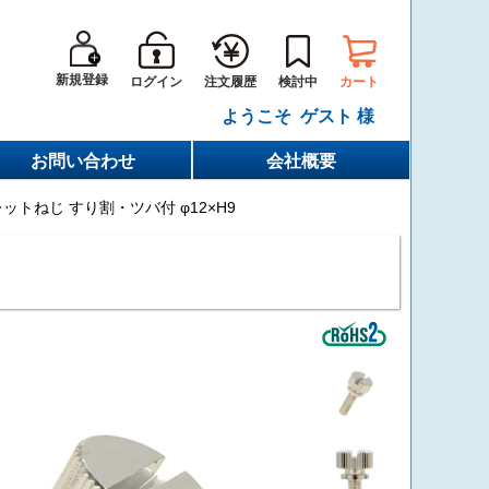
新規登録
ログイン
カート
注文履歴
検討中
ようこそ ゲスト 様
お問い合わせ
会社概要
ットねじ すり割・ツバ付 φ12×H9