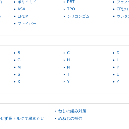
)
ポリイミド
PBT
フェノ
ASA
TPO
CR(
)
EPDM
シリコンゴム
ウレタ
ファイバー
B
C
D
G
H
I
M
N
P
S
T
U
X
Y
Z
ねじの緩み対策
にせず高トルクで締めたい
めねじの補強