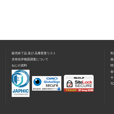
販売終了品
及び
品番変更リスト
利
含有化学物質調査について
個
ねじの資料
特
会
サ
T