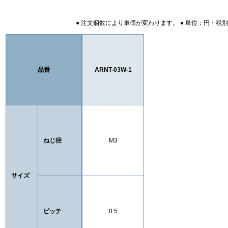
● 注文個数により単価が変わります。 ● 単位：円・税別
品番
ARNT-03W-1
ねじ径
M3
サイズ
ピッチ
0.5