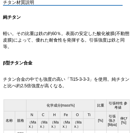
チタン材質説明
純チタン
軽い。その比重は鉄の約60％。表面の安定した酸化被膜(不動態
皮膜)によって、優れた耐食性を発揮する。引張強度は鉄と同
等。
β型チタン合金
チタン合金の中でも強度の高い「Ti15-3-3-3」を使用。純チタン
と比べ約2.5倍強度が高くなる。
引張特性 参
化学成分[mass%]
比重
考値
N
C
H
Fe
O
Ti
引張
伸び
名称
規格
[%]
強さ
（Ma
（Ma
（Ma
（Ma
（Ma
[%]
[Mpa]
x.）
x.）
x.）
x.）
x.）