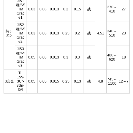
JIS1
種/AS
270～
TM
0.03
0.08
0.013
0.2
0.15
残
27
410
Grad
e1
JIS2
種/AS
純チ
340～
TM
0.03
0.08
0.013
0.25
0.2
残
4.51
23
タン
510
Grad
e2
JIS3
種/AS
480～
TM
0.05
0.08
0.013
0.3
0.3
残
18
620
Grad
e3
Ti-
15V-
745～
β合金
3Cr-
0.05
0.05
0.015
0.25
0.13
残
4.8
12～7
1100
3Sn-
3Al