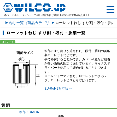
ネジ・ボルト・ワッシャーの
当日出荷型ねじ通販【取扱い品番数4万点以上】
ねじ一覧（商品カテゴリー）
ローレットねじ すり割・段付・胴細
ローレットねじ すり割・段付・胴細一覧
頭部にすり割りが施された、段付・胴細の黄銅
製ローレットねじです。
手で締付けることができ、カバーや蓋など脱着
が多い箇所の固定に適しています。マイナスド
ライバーを使用して締め付けることもできま
す。
ローレットツマミねじ、ローレットつまみノ
ブ、ローレットビスとも呼ばれます。
EU-RoHS対応品 >>
黄銅
頭部：D6×H6
黄銅