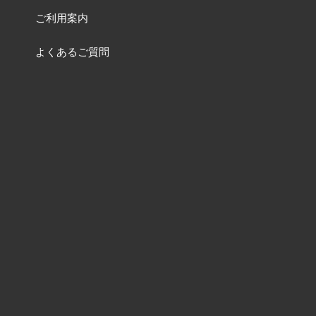
ご利用案内
よくあるご質問
お問い合わせ
特集一覧ページ
動画一覧ページ
販売終了品
及び
品番変更リスト
含有化学物質調査について
ねじの資料