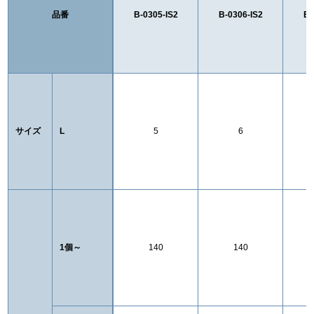
品番
B-0305-IS2
B-0306-IS2
B-
サイズ
L
5
6
1個～
140
140