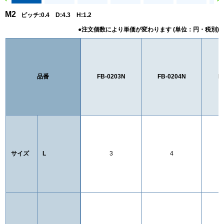
M2
ピッチ:0.4 D:4.3 H:1.2
品番
FB-0203N
FB-0204N
F
サイズ
L
3
4