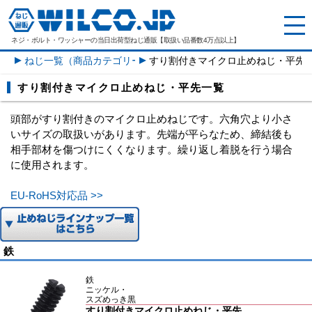
ネジ・ボルト・ワッシャーの
当日出荷型ねじ通販【取扱い品番数4万点以上】
ねじ一覧（商品カテゴリー）
すり割付きマイクロ止めねじ・平先
すり割付きマイクロ止めねじ・平先一覧
頭部がすり割付きのマイクロ止めねじです。六角穴より小さ
いサイズの取扱いがあります。先端が平らなため、締結後も
相手部材を傷つけにくくなります。繰り返し着脱を行う場合
に使用されます。
EU-RoHS対応品 >>
鉄
鉄
ニッケル・
スズめっき黒
すり割付きマイクロ止めねじ・平先