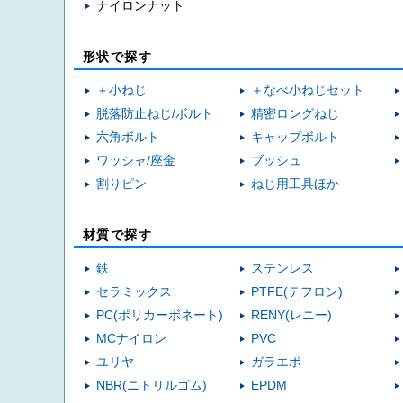
ナイロンナット
形状で探す
＋小ねじ
＋なべ小ねじセット
脱落防止ねじ/ボルト
精密ロングねじ
六角ボルト
キャップボルト
ワッシャ/座金
ブッシュ
割りピン
ねじ用工具ほか
材質で探す
鉄
ステンレス
セラミックス
PTFE(テフロン)
PC(ポリカーボネート)
RENY(レニー)
MCナイロン
PVC
ユリヤ
ガラエポ
NBR(ニトリルゴム)
EPDM