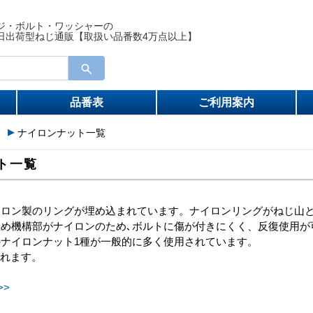
ジ・ボルト・ワッシャーの
日出荷型ねじ通販【取扱い品番数4万点以上】
品番表
ご利用案内
）
ナイロンナット一覧
ト一覧
イロン製のリングが埋め込まれています。ナイロンリングがねじ山
め機構部がナイロンのため､ボルトに傷が付きにくく、反復使用が
ナイロンナット1種が一般的に多く使用されています。
呼ばれます。
>>