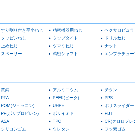
すり割り付き平小ねじ
精密機器用ねじ
ヘクサロビュラ
タッピンねじ
タップタイト
ドリルねじ
止めねじ
ツマミねじ
ナット
スペーサー
精密シャフト
エンプラチュー
黄銅
アルミニウム
チタン
PFA
PEEK(ピーク)
PPS
POM(ジュラコン)
UHPE
ポリスライダー
PP(ポリプロピレン)
ポリイミド
PBT
ASA
TPO
CR(クロロプレ
シリコンゴム
ウレタン
フッ素ゴム