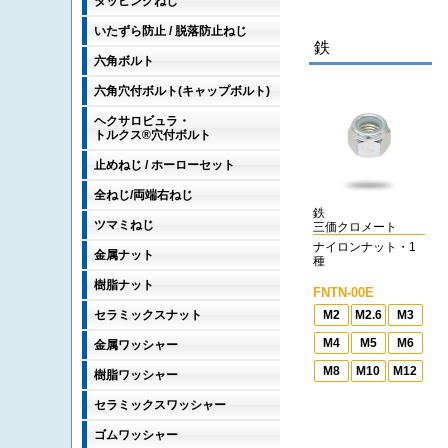
タッピングねじ
いたずら防止 / 脱落防止ねじ
鉄
六角ボルト
六角穴付ボルト(キャップボルト)
ヘクサロビュラ・
トルクス®穴付ボルト
止めねじ / ホーローセット
全ねじ/両端右ねじ
鉄
ツマミねじ
三価クロメート
ナイロンナット・1
金属ナット
種
樹脂ナット
FNTN-00E
M2
M2.6
M3
セラミックスナット
M4
M5
M6
金属ワッシャー
M8
M10
M12
樹脂ワッシャー
セラミックスワッシャー
ゴムワッシャー