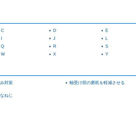
C
D
E
I
J
L
Q
R
S
W
X
Y
み対策
軸受け部の磨耗を軽減させる
なねじ