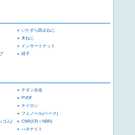
いたずら防止ねじ
木ねじ
インサートナット
ブ
碍子
チタン合金
PVDF
ナイロン
フェノール(ベーク)
ンゴム)
CNR(CR＋NBR)
ハネナイト