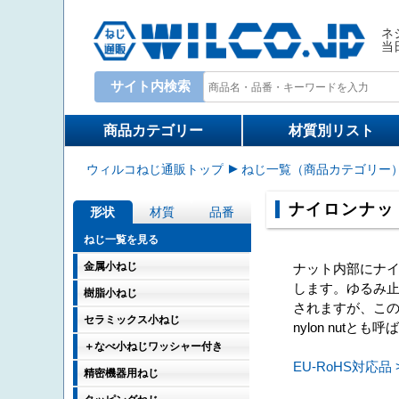
ネ
当
サイト内検索
Write your search query here
商品カテゴリー
材質別リスト
ウィルコねじ通販トップ
ねじ一覧（商品カテゴリー
ナイロンナッ
形状
材質
品番
ねじ一覧を見る
金属小ねじ
ナット内部にナ
します。ゆるみ止
樹脂小ねじ
されますが、この
セラミックス小ねじ
nylon nutとも
＋なべ小ねじワッシャー付き
EU-RoHS対応品 
精密機器用ねじ