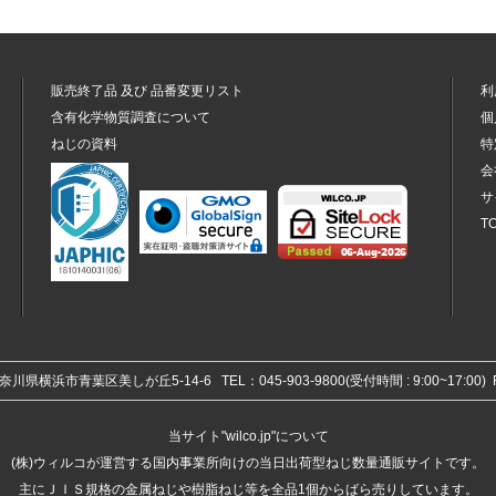
販売終了品
及び
品番変更リスト
利
含有化学物質調査について
個
ねじの資料
特
会
サ
T
 神奈川県横浜市青葉区美しが丘5-14-6
TEL：045-903-9800(受付時間 : 9:00~17:00
当サイト"wilco.jp"について
(株)ウィルコが運営する国内事業所向けの当日出荷型ねじ数量通販サイトです。
主にＪＩＳ規格の金属ねじや樹脂ねじ等を全品1個からばら売りしています。