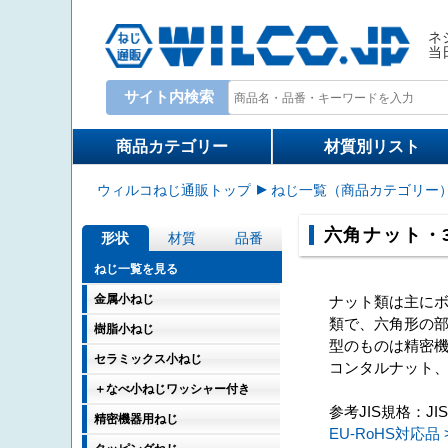
ネ
当
サイト内検索
Write your search query here
商品カテゴリー
材質別リスト
ウィルコねじ通販トップ
ねじ一覧（商品カテゴリー
六角ナット・
形状
材質
品番
ねじ一覧を見る
金属小ねじ
ナット類は主に
類で、六角形の
樹脂小ねじ
型のものは精密
セラミックス小ねじ
コンタルナット、he
＋なべ小ねじワッシャー付き
参考JIS規格：JIS 
精密機器用ねじ
EU-RoHS対応品 