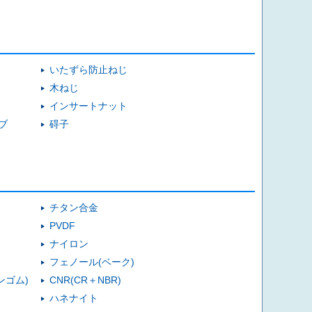
いたずら防止ねじ
木ねじ
インサートナット
ブ
碍子
チタン合金
PVDF
ナイロン
フェノール(ベーク)
ンゴム)
CNR(CR＋NBR)
ハネナイト