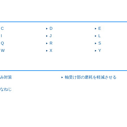
C
D
E
I
J
L
Q
R
S
W
X
Y
み対策
軸受け部の磨耗を軽減させる
なねじ