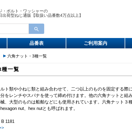
ジ・ボルト・ワッシャーの
日出荷型ねじ通販【取扱い品番数4万点以上】
品番表
ご利用案内
）
六角ナット・3種一覧
3種一覧
ボルト類や小ねじ類と組み合わせて、二つ以上のものを固定する際
部分をレンチやスパナを使って締め付けます。他の六角ナットと組
機械、大型のものは船舶などにも使用されています。六角ナット３
xagon nut、hex nutとも呼ばれます。
B 1181
>>