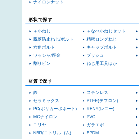
ナイロンナット
形状で探す
＋小ねじ
＋なべ小ねじセット
脱落防止ねじ/ボルト
精密ロングねじ
六角ボルト
キャップボルト
ワッシャ/座金
ブッシュ
割りピン
ねじ用工具ほか
材質で探す
鉄
ステンレス
セラミックス
PTFE(テフロン)
PC(ポリカーボネート)
RENY(レニー)
MCナイロン
PVC
ユリヤ
ガラエポ
NBR(ニトリルゴム)
EPDM