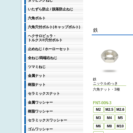
タッピングねじ
いたずら防止 / 脱落防止ねじ
六角ボルト
六角穴付ボルト(キャップボルト)
鉄
ヘクサロビュラ・
トルクス®穴付ボルト
止めねじ / ホーローセット
全ねじ/両端右ねじ
ツマミねじ
金属ナット
鉄
ニッケルめっき
樹脂ナット
六角ナット・3種
セラミックスナット
金属ワッシャー
FNT-00N-3
M2
M2.5
M2.6
樹脂ワッシャー
M3
M4
M5
セラミックスワッシャー
M6
M8
M10
ゴムワッシャー