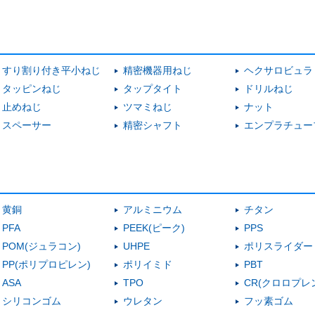
すり割り付き平小ねじ
精密機器用ねじ
ヘクサロビュラ
タッピンねじ
タップタイト
ドリルねじ
止めねじ
ツマミねじ
ナット
スペーサー
精密シャフト
エンプラチュー
黄銅
アルミニウム
チタン
PFA
PEEK(ピーク)
PPS
POM(ジュラコン)
UHPE
ポリスライダー
PP(ポリプロピレン)
ポリイミド
PBT
ASA
TPO
CR(クロロプレ
シリコンゴム
ウレタン
フッ素ゴム