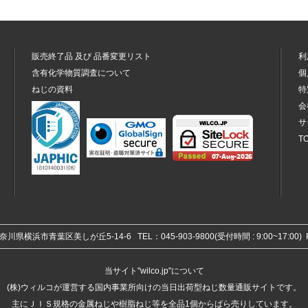
販売終了品
及び
品番変更リスト
利
含有化学物質調査について
個
ねじの資料
特
会
サ
T
 神奈川県横浜市青葉区美しが丘5-14-6
TEL：045-903-9800(受付時間 : 9:00~17:00
当サイト"wilco.jp"について
(株)ウィルコが運営する国内事業所向けの当日出荷型ねじ数量通販サイトです。
主にＪＩＳ規格の金属ねじや樹脂ねじ等を全品1個からばら売りしています。