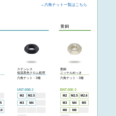
→六角ナット一覧はこちら
黄銅
ステンレス
黄銅
低温黒色クロム処理
ニッケルめっき
六角ナット・3種
六角ナット・3種
UNT-00B-3
BNT-00E-3
M2
M2.5
M2
M2.5
M2.6
5
M3
M4
M3
M4
M5
10
M6
M8